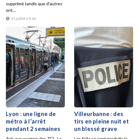
supprimé tandis que d'autres
ont...
31 juillet à 8:46
Lyon : une ligne de
Villeurbanne : des
métro à l’arrêt
tirs en pleine nuit et
pendant 2 semaines
un blessé grave
Avis aux usagers des TCL. Le
Les faits se sont produits la