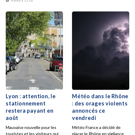
4 août à 11:02
Lyon : attention, le
Météo dans le Rhône
stationnement
: des orages violents
restera payant en
annoncés ce
août
vendredi
Mauvaise nouvelle pour les
Météo France a décidé de
touristes et les visiteurs qui
placer le Rhône en vigilance