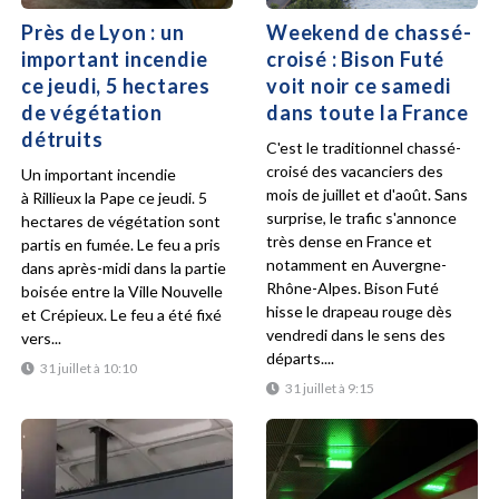
Près de Lyon : un
Weekend de chassé-
important incendie
croisé : Bison Futé
ce jeudi, 5 hectares
voit noir ce samedi
de végétation
dans toute la France
détruits
C'est le traditionnel chassé-
croisé des vacanciers des
Un important incendie
mois de juillet et d'août. Sans
à Rillieux la Pape ce jeudi. 5
surprise, le trafic s'annonce
hectares de végétation sont
très dense en France et
partis en fumée. Le feu a pris
notamment en Auvergne-
dans après-midi dans la partie
Rhône-Alpes. Bison Futé
boisée entre la Ville Nouvelle
hisse le drapeau rouge dès
et Crépieux. Le feu a été fixé
vendredi dans le sens des
vers...
départs....
31 juillet à 10:10
31 juillet à 9:15