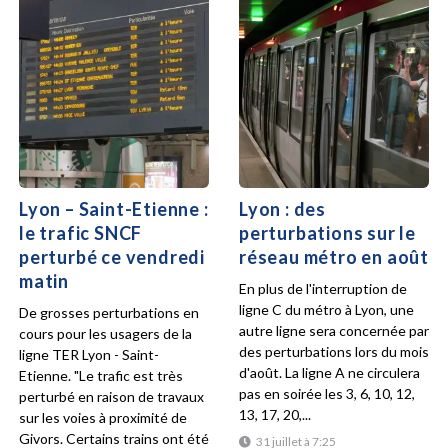
Lyon – Saint-Etienne :
Lyon : des
le trafic SNCF
perturbations sur le
perturbé ce vendredi
réseau métro en août
matin
En plus de l'interruption de
ligne C du métro à Lyon, une
De grosses perturbations en
autre ligne sera concernée par
cours pour les usagers de la
des perturbations lors du mois
ligne TER Lyon - Saint-
d'août. La ligne A ne circulera
Etienne. "Le trafic est très
pas en soirée les 3, 6, 10, 12,
perturbé en raison de travaux
13, 17, 20,...
sur les voies à proximité de
Givors. Certains trains ont été
31 juillet à 7:25