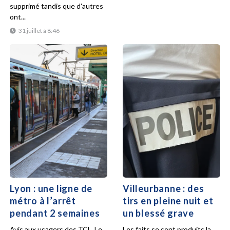
supprimé tandis que d'autres
ont...
31 juillet à 8:46
Lyon : une ligne de
Villeurbanne : des
métro à l’arrêt
tirs en pleine nuit et
pendant 2 semaines
un blessé grave
Avis aux usagers des TCL. Le
Les faits se sont produits la