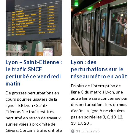
Lyon – Saint-Etienne :
Lyon : des
le trafic SNCF
perturbations sur le
perturbé ce vendredi
réseau métro en août
matin
En plus de l'interruption de
ligne C du métro à Lyon, une
De grosses perturbations en
autre ligne sera concernée par
cours pour les usagers de la
des perturbations lors du mois
ligne TER Lyon - Saint-
d'août. La ligne A ne circulera
Etienne. "Le trafic est très
pas en soirée les 3, 6, 10, 12,
perturbé en raison de travaux
13, 17, 20,...
sur les voies à proximité de
Givors. Certains trains ont été
31 juillet à 7:25