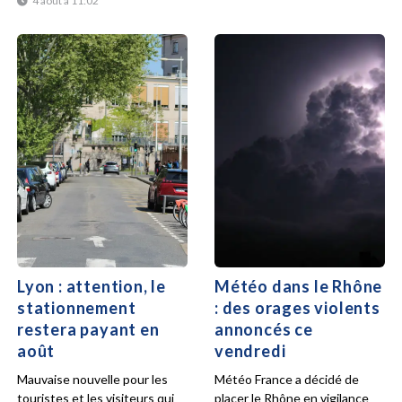
4 août à 11:02
Lyon : attention, le
Météo dans le Rhône
stationnement
: des orages violents
restera payant en
annoncés ce
août
vendredi
Mauvaise nouvelle pour les
Météo France a décidé de
touristes et les visiteurs qui
placer le Rhône en vigilance