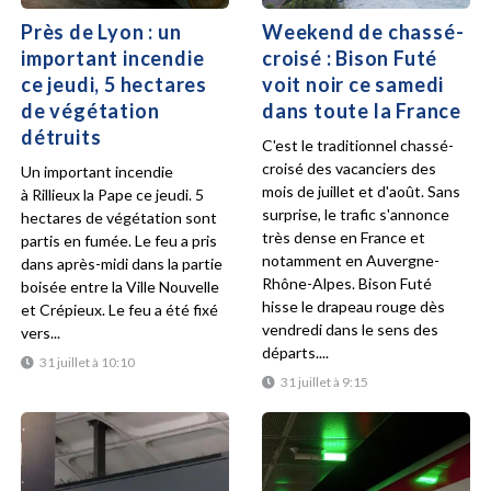
Près de Lyon : un
Weekend de chassé-
important incendie
croisé : Bison Futé
ce jeudi, 5 hectares
voit noir ce samedi
de végétation
dans toute la France
détruits
C'est le traditionnel chassé-
croisé des vacanciers des
Un important incendie
mois de juillet et d'août. Sans
à Rillieux la Pape ce jeudi. 5
surprise, le trafic s'annonce
hectares de végétation sont
très dense en France et
partis en fumée. Le feu a pris
notamment en Auvergne-
dans après-midi dans la partie
Rhône-Alpes. Bison Futé
boisée entre la Ville Nouvelle
hisse le drapeau rouge dès
et Crépieux. Le feu a été fixé
vendredi dans le sens des
vers...
départs....
31 juillet à 10:10
31 juillet à 9:15