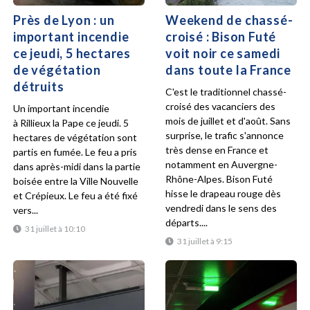
Près de Lyon : un
Weekend de chassé-
important incendie
croisé : Bison Futé
ce jeudi, 5 hectares
voit noir ce samedi
de végétation
dans toute la France
détruits
C'est le traditionnel chassé-
croisé des vacanciers des
Un important incendie
mois de juillet et d'août. Sans
à Rillieux la Pape ce jeudi. 5
surprise, le trafic s'annonce
hectares de végétation sont
très dense en France et
partis en fumée. Le feu a pris
notamment en Auvergne-
dans après-midi dans la partie
Rhône-Alpes. Bison Futé
boisée entre la Ville Nouvelle
hisse le drapeau rouge dès
et Crépieux. Le feu a été fixé
vendredi dans le sens des
vers...
départs....
31 juillet à 10:10
31 juillet à 9:15