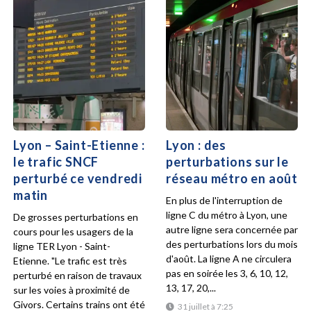
Lyon – Saint-Etienne :
Lyon : des
le trafic SNCF
perturbations sur le
perturbé ce vendredi
réseau métro en août
matin
En plus de l'interruption de
ligne C du métro à Lyon, une
De grosses perturbations en
autre ligne sera concernée par
cours pour les usagers de la
des perturbations lors du mois
ligne TER Lyon - Saint-
d'août. La ligne A ne circulera
Etienne. "Le trafic est très
pas en soirée les 3, 6, 10, 12,
perturbé en raison de travaux
13, 17, 20,...
sur les voies à proximité de
Givors. Certains trains ont été
31 juillet à 7:25