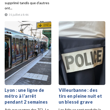
supprimé tandis que d'autres
ont...
31 juillet à 8:46
Lyon : une ligne de
Villeurbanne : des
métro à l’arrêt
tirs en pleine nuit et
pendant 2 semaines
un blessé grave
Avis aux usagers des TCL. Le
Les faits se sont produits la