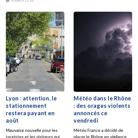
4 août à 11:02
Lyon : attention, le
Météo dans le Rhône
stationnement
: des orages violents
restera payant en
annoncés ce
août
vendredi
Mauvaise nouvelle pour les
Météo France a décidé de
touristes et les visiteurs qui
placer le Rhône en vigilance