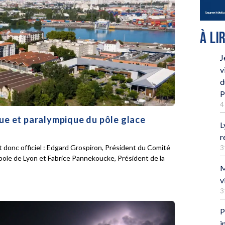
À LI
J
v
d
P
4
que et paralympique du pôle glace
L
r
 donc officiel : Edgard Grospiron, Président du Comité
3
pole de Lyon et Fabrice Pannekoucke, Président de la
M
v
3
P
i