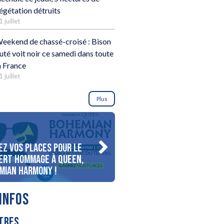
égétation détruits
1 juillet
eekend de chassé-croisé : Bison
uté voit noir ce samedi dans toute
a France
1 juillet
Plus
ez vos places pour le
Gagnez votre séjour pour 
ert Hommage à Queen,
personnes au bord du lac
mian Harmony !
d’Annecy !
INFOS
TRES