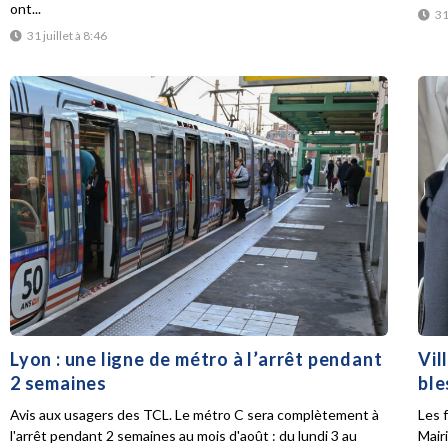
ont...
31
31 juillet à 8:46
Lyon : une ligne de métro à l’arrêt pendant
Vil
2 semaines
ble
Avis aux usagers des TCL. Le métro C sera complètement à
Les f
l'arrêt pendant 2 semaines au mois d'août : du lundi 3 au
Mair