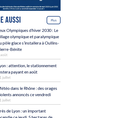
RE AUSSI
Plus
eux Olympiques d’hiver 2030 : Le
illage olympique et paralympique
u pôle glace s’installera à Oullins-
ierre-Bénite
 août
yon : attention, le stationnement
estera payant en août
1 juillet
étéo dans le Rhône : des orages
iolents annoncés ce vendredi
1 juillet
rès de Lyon : un important
ncendie ce jeudi, 5 hectares de