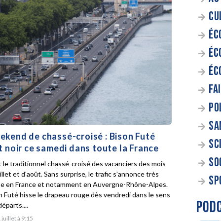
CU
ÉC
ÉC
ÉC
FA
PO
SA
kend de chassé-croisé : Bison Futé
SC
t noir ce samedi dans toute la France
SO
t le traditionnel chassé-croisé des vacanciers des mois
illet et d'août. Sans surprise, le trafic s'annonce très
SP
e en France et notamment en Auvergne-Rhône-Alpes.
n Futé hisse le drapeau rouge dès vendredi dans le sens
POD
éparts....
 juillet à 9:15