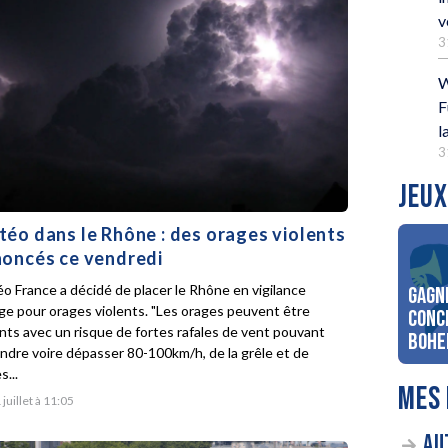
v
3
W
F
l
3
JEUX
éo dans le Rhône : des orages violents
oncés ce vendredi
o France a décidé de placer le Rhône en vigilance
Gagn
ge pour orages violents. "Les orages peuvent être
conc
ents avec un risque de fortes rafales de vent pouvant
Bohe
indre voire dépasser 80-100km/h, de la grêle et de
s...
MES 
 juillet à 11:05
AU