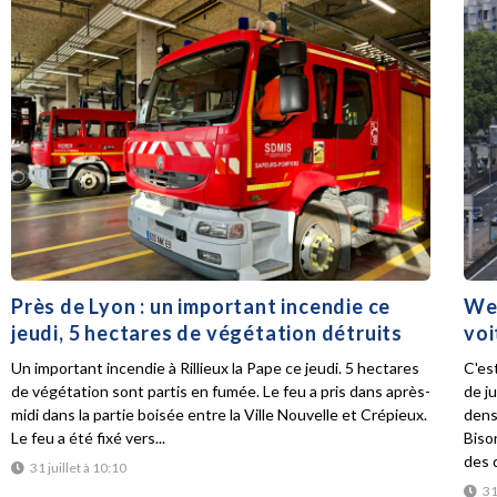
Près de Lyon : un important incendie ce
Wee
jeudi, 5 hectares de végétation détruits
voi
Un important incendie à Rillieux la Pape ce jeudi. 5 hectares
C'es
de végétation sont partis en fumée. Le feu a pris dans après-
de ju
midi dans la partie boisée entre la Ville Nouvelle et Crépieux.
dens
Le feu a été fixé vers...
Biso
des d
31 juillet à 10:10
31