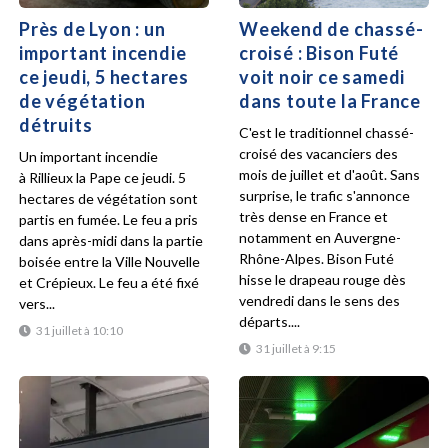
Près de Lyon : un
Weekend de chassé-
important incendie
croisé : Bison Futé
ce jeudi, 5 hectares
voit noir ce samedi
de végétation
dans toute la France
détruits
C'est le traditionnel chassé-
croisé des vacanciers des
Un important incendie
mois de juillet et d'août. Sans
à Rillieux la Pape ce jeudi. 5
surprise, le trafic s'annonce
hectares de végétation sont
très dense en France et
partis en fumée. Le feu a pris
notamment en Auvergne-
dans après-midi dans la partie
Rhône-Alpes. Bison Futé
boisée entre la Ville Nouvelle
hisse le drapeau rouge dès
et Crépieux. Le feu a été fixé
vendredi dans le sens des
vers...
départs....
31 juillet à 10:10
31 juillet à 9:15