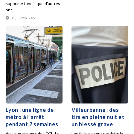
supprimé tandis que d'autres
ont...
31 juillet à 8:46
Lyon : une ligne de
Villeurbanne : des
métro à l’arrêt
tirs en pleine nuit et
pendant 2 semaines
un blessé grave
Avis aux usagers des TCL. Le
Les faits se sont produits la