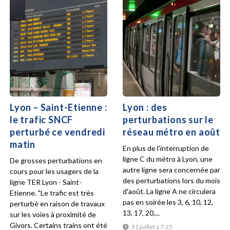
Lyon – Saint-Etienne :
Lyon : des
le trafic SNCF
perturbations sur le
perturbé ce vendredi
réseau métro en août
matin
En plus de l'interruption de
ligne C du métro à Lyon, une
De grosses perturbations en
autre ligne sera concernée par
cours pour les usagers de la
des perturbations lors du mois
ligne TER Lyon - Saint-
d'août. La ligne A ne circulera
Etienne. "Le trafic est très
pas en soirée les 3, 6, 10, 12,
perturbé en raison de travaux
13, 17, 20,...
sur les voies à proximité de
Givors. Certains trains ont été
31 juillet à 7:25