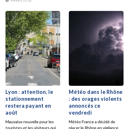
4 août à 11:02
Lyon : attention, le
Météo dans le Rhône
stationnement
: des orages violents
restera payant en
annoncés ce
août
vendredi
Mauvaise nouvelle pour les
Météo France a décidé de
touristes et les visiteurs qui
placer le Rhône en vigilance