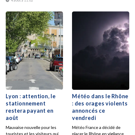
4 août à 11:02
Lyon : attention, le
Météo dans le Rhône
stationnement
: des orages violents
restera payant en
annoncés ce
août
vendredi
Mauvaise nouvelle pour les
Météo France a décidé de
touristes et les visiteurs qui
placer le Rhône en vigilance