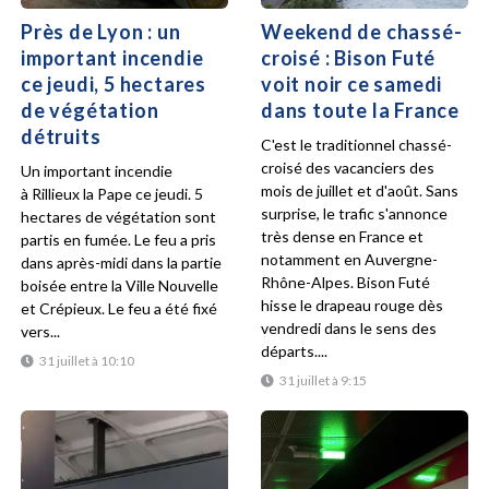
Près de Lyon : un
Weekend de chassé-
important incendie
croisé : Bison Futé
ce jeudi, 5 hectares
voit noir ce samedi
de végétation
dans toute la France
détruits
C'est le traditionnel chassé-
croisé des vacanciers des
Un important incendie
mois de juillet et d'août. Sans
à Rillieux la Pape ce jeudi. 5
surprise, le trafic s'annonce
hectares de végétation sont
très dense en France et
partis en fumée. Le feu a pris
notamment en Auvergne-
dans après-midi dans la partie
Rhône-Alpes. Bison Futé
boisée entre la Ville Nouvelle
hisse le drapeau rouge dès
et Crépieux. Le feu a été fixé
vendredi dans le sens des
vers...
départs....
31 juillet à 10:10
31 juillet à 9:15