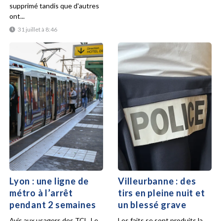
supprimé tandis que d'autres
ont...
31 juillet à 8:46
Lyon : une ligne de
Villeurbanne : des
métro à l’arrêt
tirs en pleine nuit et
pendant 2 semaines
un blessé grave
Avis aux usagers des TCL. Le
Les faits se sont produits la