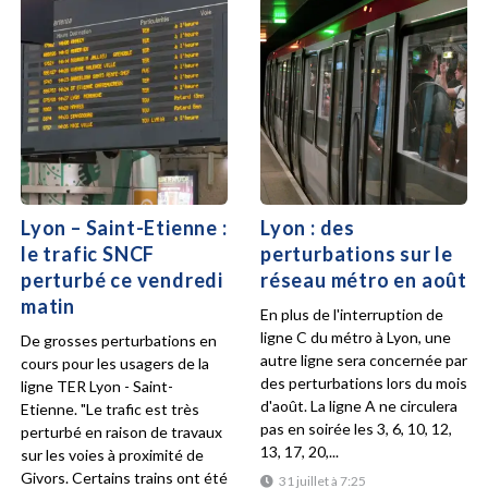
Lyon – Saint-Etienne :
Lyon : des
le trafic SNCF
perturbations sur le
perturbé ce vendredi
réseau métro en août
matin
En plus de l'interruption de
ligne C du métro à Lyon, une
De grosses perturbations en
autre ligne sera concernée par
cours pour les usagers de la
des perturbations lors du mois
ligne TER Lyon - Saint-
d'août. La ligne A ne circulera
Etienne. "Le trafic est très
pas en soirée les 3, 6, 10, 12,
perturbé en raison de travaux
13, 17, 20,...
sur les voies à proximité de
Givors. Certains trains ont été
31 juillet à 7:25