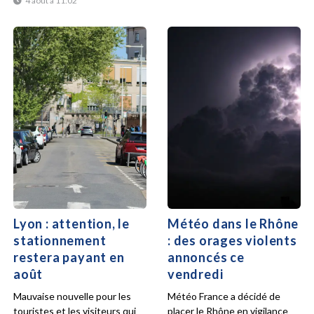
4 août à 11:02
Lyon : attention, le
Météo dans le Rhône
stationnement
: des orages violents
restera payant en
annoncés ce
août
vendredi
Mauvaise nouvelle pour les
Météo France a décidé de
touristes et les visiteurs qui
placer le Rhône en vigilance