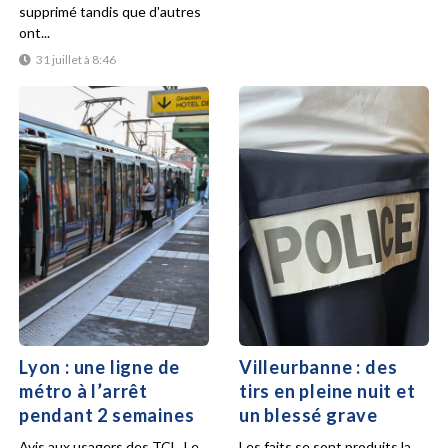
supprimé tandis que d'autres
ont...
31 juillet à 8:46
Lyon : une ligne de
Villeurbanne : des
métro à l’arrêt
tirs en pleine nuit et
pendant 2 semaines
un blessé grave
Avis aux usagers des TCL. Le
Les faits se sont produits la