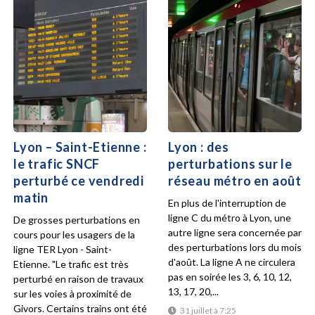
Lyon – Saint-Etienne :
Lyon : des
le trafic SNCF
perturbations sur le
perturbé ce vendredi
réseau métro en août
matin
En plus de l'interruption de
ligne C du métro à Lyon, une
De grosses perturbations en
autre ligne sera concernée par
cours pour les usagers de la
des perturbations lors du mois
ligne TER Lyon - Saint-
d'août. La ligne A ne circulera
Etienne. "Le trafic est très
pas en soirée les 3, 6, 10, 12,
perturbé en raison de travaux
13, 17, 20,...
sur les voies à proximité de
Givors. Certains trains ont été
31 juillet à 7:25