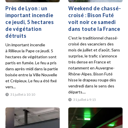
Près de Lyon : un
Weekend de chassé-
important incendie
croisé : Bison Futé
ce jeudi, 5 hectares
voit noir ce samedi
de végétation
dans toute la France
détruits
C'est le traditionnel chassé-
croisé des vacanciers des
Un important incendie
mois de juillet et d'août. Sans
à Rillieux la Pape ce jeudi. 5
surprise, le trafic s'annonce
hectares de végétation sont
très dense en France et
partis en fumée. Le feu a pris
notamment en Auvergne-
dans après-midi dans la partie
Rhône-Alpes. Bison Futé
boisée entre la Ville Nouvelle
hisse le drapeau rouge dès
et Crépieux. Le feu a été fixé
vendredi dans le sens des
vers...
départs....
31 juillet à 10:10
31 juillet à 9:15