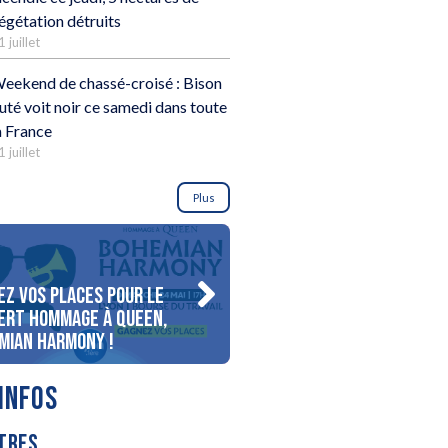
égétation détruits
1 juillet
eekend de chassé-croisé : Bison
uté voit noir ce samedi dans toute
a France
1 juillet
Plus
ez vos places pour le
Gagnez votre séjour pour 
ert Hommage à Queen,
personnes au bord du lac
mian Harmony !
d’Annecy !
INFOS
TRES