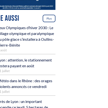
RE AUSSI
Plus
eux Olympiques d’hiver 2030 : Le
illage olympique et paralympique
u pôle glace s’installera à Oullins-
ierre-Bénite
 août
yon : attention, le stationnement
estera payant en août
1 juillet
étéo dans le Rhône : des orages
iolents annoncés ce vendredi
1 juillet
rès de Lyon : un important
ncendie ce jeudi, 5 hectares de