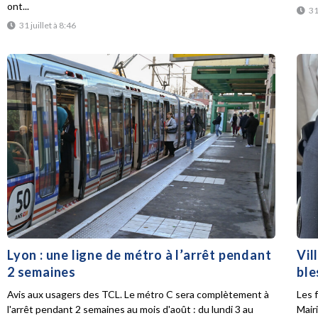
ont...
31
31 juillet à 8:46
Lyon : une ligne de métro à l’arrêt pendant
Vil
2 semaines
ble
Avis aux usagers des TCL. Le métro C sera complètement à
Les f
l'arrêt pendant 2 semaines au mois d'août : du lundi 3 au
Mair