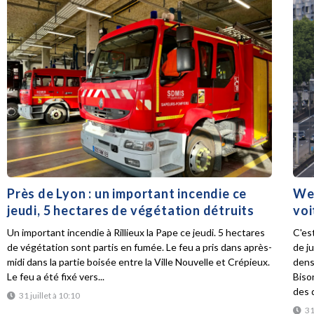
Près de Lyon : un important incendie ce
Wee
jeudi, 5 hectares de végétation détruits
voi
Un important incendie à Rillieux la Pape ce jeudi. 5 hectares
C'es
de végétation sont partis en fumée. Le feu a pris dans après-
de ju
midi dans la partie boisée entre la Ville Nouvelle et Crépieux.
dens
Le feu a été fixé vers...
Biso
des d
31 juillet à 10:10
31