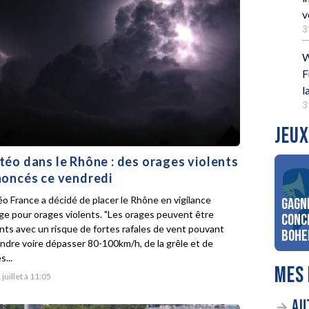
v
3
W
F
l
3
JEUX
éo dans le Rhône : des orages violents
oncés ce vendredi
o France a décidé de placer le Rhône en vigilance
Gagn
ge pour orages violents. "Les orages peuvent être
conc
ents avec un risque de fortes rafales de vent pouvant
Bohe
indre voire dépasser 80-100km/h, de la grêle et de
s...
MES 
 juillet à 11:05
AU