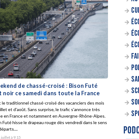
CU
ÉC
ÉC
ÉC
FA
PO
SA
kend de chassé-croisé : Bison Futé
SC
t noir ce samedi dans toute la France
SO
t le traditionnel chassé-croisé des vacanciers des mois
illet et d'août. Sans surprise, le trafic s'annonce très
SP
e en France et notamment en Auvergne-Rhône-Alpes.
n Futé hisse le drapeau rouge dès vendredi dans le sens
POD
éparts....
 juillet à 9:15