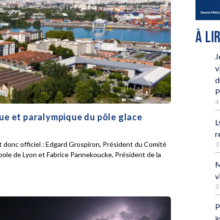
À LI
J
v
d
P
4
que et paralympique du pôle glace
L
r
 donc officiel : Edgard Grospiron, Président du Comité
3
pole de Lyon et Fabrice Pannekoucke, Président de la
M
v
3
P
i