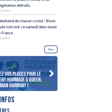
égétation détruits
1 juillet
eekend de chassé-croisé : Bison
uté voit noir ce samedi dans toute
a France
1 juillet
Plus
ez vos places pour le
Gagnez votre séjour pour 
ert Hommage à Queen,
personnes au bord du lac
mian Harmony !
d’Annecy !
INFOS
TRES