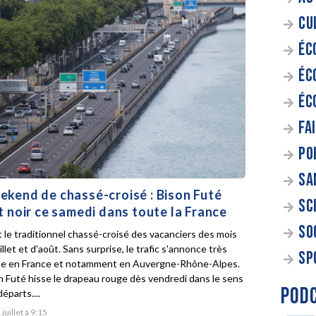
CU
ÉC
ÉC
ÉC
FA
PO
SA
kend de chassé-croisé : Bison Futé
SC
t noir ce samedi dans toute la France
SO
t le traditionnel chassé-croisé des vacanciers des mois
illet et d'août. Sans surprise, le trafic s'annonce très
SP
e en France et notamment en Auvergne-Rhône-Alpes.
n Futé hisse le drapeau rouge dès vendredi dans le sens
POD
éparts....
 juillet à 9:15