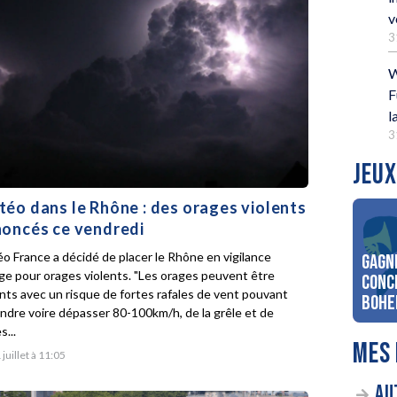
v
3
W
F
l
3
JEUX
éo dans le Rhône : des orages violents
oncés ce vendredi
o France a décidé de placer le Rhône en vigilance
Gagn
ge pour orages violents. "Les orages peuvent être
conc
ents avec un risque de fortes rafales de vent pouvant
Bohe
indre voire dépasser 80-100km/h, de la grêle et de
s...
MES 
 juillet à 11:05
AU