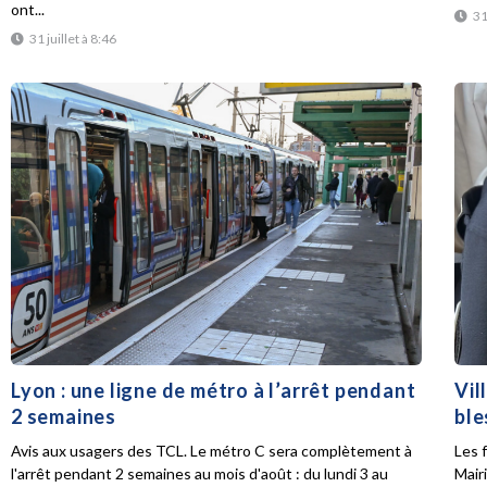
ont...
31
31 juillet à 8:46
Lyon : une ligne de métro à l’arrêt pendant
Vil
2 semaines
ble
Avis aux usagers des TCL. Le métro C sera complètement à
Les f
l'arrêt pendant 2 semaines au mois d'août : du lundi 3 au
Mair