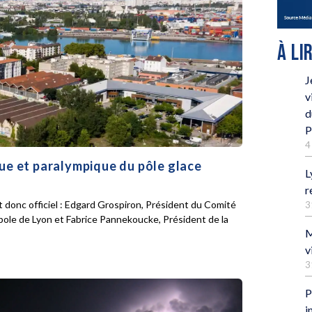
À LI
J
v
d
P
4
que et paralympique du pôle glace
L
r
 donc officiel : Edgard Grospiron, Président du Comité
3
pole de Lyon et Fabrice Pannekoucke, Président de la
M
v
3
P
i