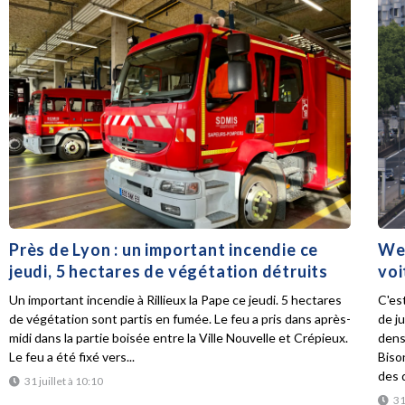
Près de Lyon : un important incendie ce
Wee
jeudi, 5 hectares de végétation détruits
voi
Un important incendie à Rillieux la Pape ce jeudi. 5 hectares
C'es
de végétation sont partis en fumée. Le feu a pris dans après-
de ju
midi dans la partie boisée entre la Ville Nouvelle et Crépieux.
dens
Le feu a été fixé vers...
Biso
des d
31 juillet à 10:10
31