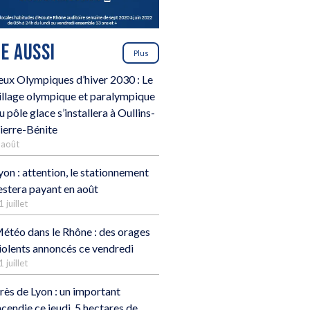
RE AUSSI
Plus
eux Olympiques d’hiver 2030 : Le
illage olympique et paralympique
u pôle glace s’installera à Oullins-
ierre-Bénite
 août
yon : attention, le stationnement
estera payant en août
1 juillet
étéo dans le Rhône : des orages
iolents annoncés ce vendredi
1 juillet
rès de Lyon : un important
ncendie ce jeudi, 5 hectares de