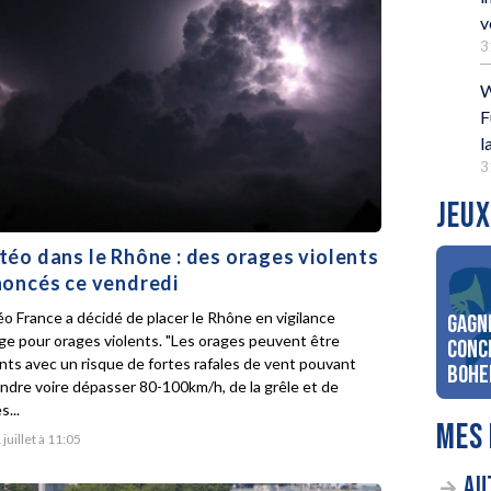
v
3
W
F
l
3
JEUX
éo dans le Rhône : des orages violents
oncés ce vendredi
o France a décidé de placer le Rhône en vigilance
Gagn
ge pour orages violents. "Les orages peuvent être
conc
ents avec un risque de fortes rafales de vent pouvant
Bohe
indre voire dépasser 80-100km/h, de la grêle et de
s...
MES 
 juillet à 11:05
AU