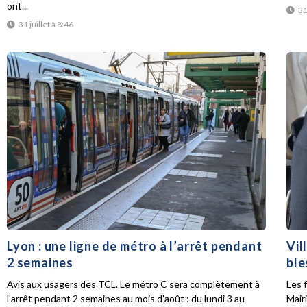
ont...
31
31 juillet à 8:46
Lyon : une ligne de métro à l’arrêt pendant
Vil
2 semaines
ble
Avis aux usagers des TCL. Le métro C sera complètement à
Les f
l'arrêt pendant 2 semaines au mois d'août : du lundi 3 au
Mair