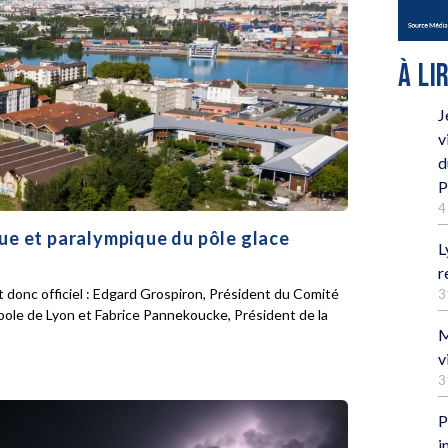
À LI
J
v
d
P
4
que et paralympique du pôle glace
L
r
 donc officiel : Edgard Grospiron, Président du Comité
3
pole de Lyon et Fabrice Pannekoucke, Président de la
M
v
3
P
i