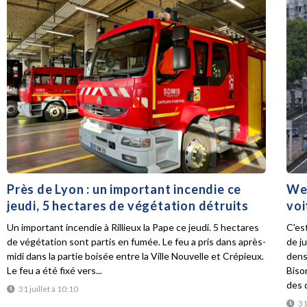
Près de Lyon : un important incendie ce
Wee
jeudi, 5 hectares de végétation détruits
voi
Un important incendie à Rillieux la Pape ce jeudi. 5 hectares
C'es
de végétation sont partis en fumée. Le feu a pris dans après-
de ju
midi dans la partie boisée entre la Ville Nouvelle et Crépieux.
dens
Le feu a été fixé vers...
Biso
des d
31 juillet à 10:10
31