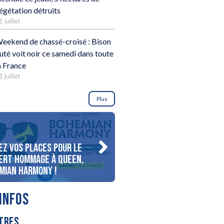
égétation détruits
1 juillet
eekend de chassé-croisé : Bison
uté voit noir ce samedi dans toute
a France
1 juillet
Plus
ez vos places pour le
Gagnez votre séjour pour 
ert Hommage à Queen,
personnes au bord du lac
mian Harmony !
d’Annecy !
INFOS
TRES