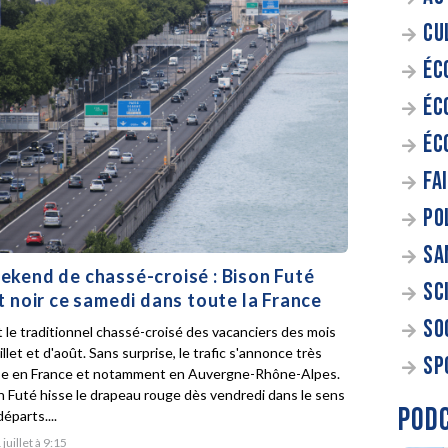
CU
ÉC
ÉC
ÉC
FA
PO
SA
kend de chassé-croisé : Bison Futé
SC
t noir ce samedi dans toute la France
SO
t le traditionnel chassé-croisé des vacanciers des mois
illet et d'août. Sans surprise, le trafic s'annonce très
SP
e en France et notamment en Auvergne-Rhône-Alpes.
n Futé hisse le drapeau rouge dès vendredi dans le sens
POD
éparts....
 juillet à 9:15