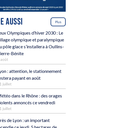
RE AUSSI
Plus
eux Olympiques d’hiver 2030 : Le
illage olympique et paralympique
u pôle glace s’installera à Oullins-
ierre-Bénite
 août
yon : attention, le stationnement
estera payant en août
1 juillet
étéo dans le Rhône : des orages
iolents annoncés ce vendredi
1 juillet
rès de Lyon : un important
ncendie ce jeudi, 5 hectares de