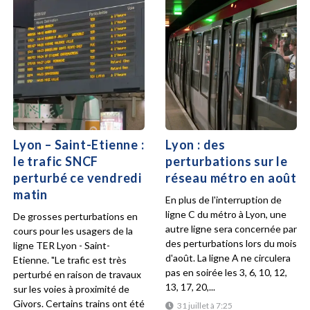
Lyon – Saint-Etienne :
Lyon : des
le trafic SNCF
perturbations sur le
perturbé ce vendredi
réseau métro en août
matin
En plus de l'interruption de
ligne C du métro à Lyon, une
De grosses perturbations en
autre ligne sera concernée par
cours pour les usagers de la
des perturbations lors du mois
ligne TER Lyon - Saint-
d'août. La ligne A ne circulera
Etienne. "Le trafic est très
pas en soirée les 3, 6, 10, 12,
perturbé en raison de travaux
13, 17, 20,...
sur les voies à proximité de
Givors. Certains trains ont été
31 juillet à 7:25