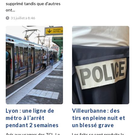
supprimé tandis que d'autres
ont...
31 juillet à 8:46
Lyon : une ligne de
Villeurbanne : des
métro à l’arrêt
tirs en pleine nuit et
pendant 2 semaines
un blessé grave
Avis aux usagers des TCL. Le
Les faits se sont produits la