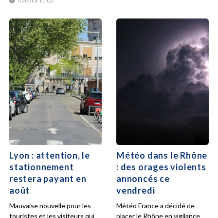
4 août à 11:02
Lyon : attention, le
Météo dans le Rhône
stationnement
: des orages violents
restera payant en
annoncés ce
août
vendredi
Mauvaise nouvelle pour les
Météo France a décidé de
touristes et les visiteurs qui
placer le Rhône en vigilance