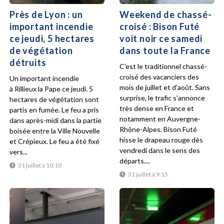
Près de Lyon : un
Weekend de chassé-
important incendie
croisé : Bison Futé
ce jeudi, 5 hectares
voit noir ce samedi
de végétation
dans toute la France
détruits
C'est le traditionnel chassé-
croisé des vacanciers des
Un important incendie
mois de juillet et d'août. Sans
à Rillieux la Pape ce jeudi. 5
surprise, le trafic s'annonce
hectares de végétation sont
très dense en France et
partis en fumée. Le feu a pris
notamment en Auvergne-
dans après-midi dans la partie
Rhône-Alpes. Bison Futé
boisée entre la Ville Nouvelle
hisse le drapeau rouge dès
et Crépieux. Le feu a été fixé
vendredi dans le sens des
vers...
départs....
31 juillet à 10:10
31 juillet à 9:15