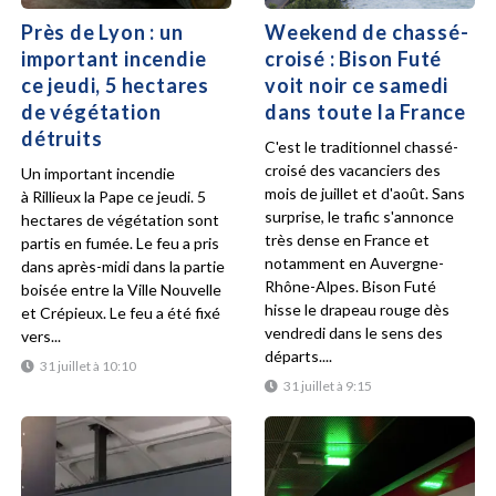
Près de Lyon : un
Weekend de chassé-
important incendie
croisé : Bison Futé
ce jeudi, 5 hectares
voit noir ce samedi
de végétation
dans toute la France
détruits
C'est le traditionnel chassé-
croisé des vacanciers des
Un important incendie
mois de juillet et d'août. Sans
à Rillieux la Pape ce jeudi. 5
surprise, le trafic s'annonce
hectares de végétation sont
très dense en France et
partis en fumée. Le feu a pris
notamment en Auvergne-
dans après-midi dans la partie
Rhône-Alpes. Bison Futé
boisée entre la Ville Nouvelle
hisse le drapeau rouge dès
et Crépieux. Le feu a été fixé
vendredi dans le sens des
vers...
départs....
31 juillet à 10:10
31 juillet à 9:15