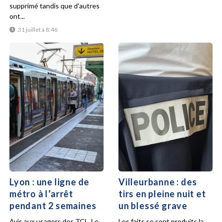
supprimé tandis que d'autres
ont...
31 juillet à 8:46
Lyon : une ligne de
Villeurbanne : des
métro à l’arrêt
tirs en pleine nuit et
pendant 2 semaines
un blessé grave
Avis aux usagers des TCL. Le
Les faits se sont produits la