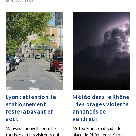
4 août à 11:02
Lyon : attention, le
Météo dans le Rhône
stationnement
: des orages violents
restera payant en
annoncés ce
août
vendredi
Mauvaise nouvelle pour les
Météo France a décidé de
touristes et les visiteurs qui
placer le Rhône en vigilance