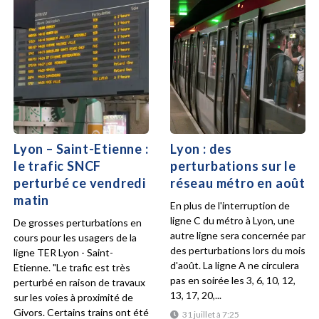
Lyon – Saint-Etienne :
Lyon : des
le trafic SNCF
perturbations sur le
perturbé ce vendredi
réseau métro en août
matin
En plus de l'interruption de
ligne C du métro à Lyon, une
De grosses perturbations en
autre ligne sera concernée par
cours pour les usagers de la
des perturbations lors du mois
ligne TER Lyon - Saint-
d'août. La ligne A ne circulera
Etienne. "Le trafic est très
pas en soirée les 3, 6, 10, 12,
perturbé en raison de travaux
13, 17, 20,...
sur les voies à proximité de
Givors. Certains trains ont été
31 juillet à 7:25