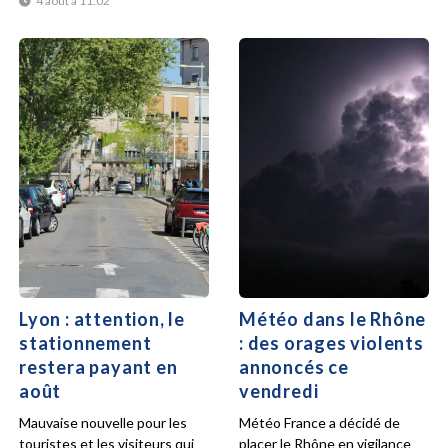
4 août à 11:02
Lyon : attention, le
Météo dans le Rhône
stationnement
: des orages violents
restera payant en
annoncés ce
août
vendredi
Mauvaise nouvelle pour les
Météo France a décidé de
touristes et les visiteurs qui
placer le Rhône en vigilance