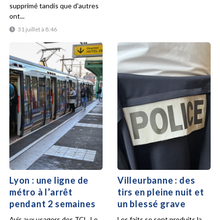
supprimé tandis que d'autres
ont...
31 juillet à 8:46
Lyon : une ligne de
Villeurbanne : des
métro à l’arrêt
tirs en pleine nuit et
pendant 2 semaines
un blessé grave
Avis aux usagers des TCL. Le
Les faits se sont produits la