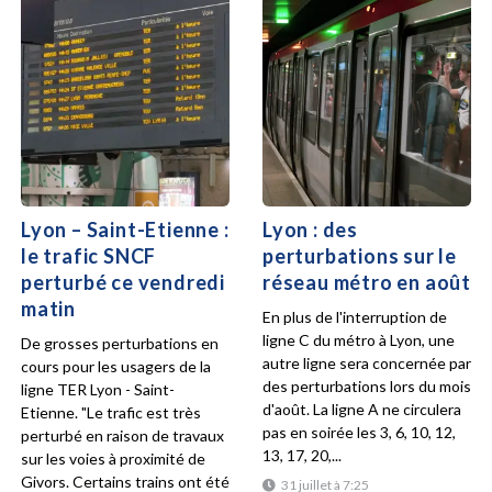
Lyon – Saint-Etienne :
Lyon : des
le trafic SNCF
perturbations sur le
perturbé ce vendredi
réseau métro en août
matin
En plus de l'interruption de
ligne C du métro à Lyon, une
De grosses perturbations en
autre ligne sera concernée par
cours pour les usagers de la
des perturbations lors du mois
ligne TER Lyon - Saint-
d'août. La ligne A ne circulera
Etienne. "Le trafic est très
pas en soirée les 3, 6, 10, 12,
perturbé en raison de travaux
13, 17, 20,...
sur les voies à proximité de
Givors. Certains trains ont été
31 juillet à 7:25