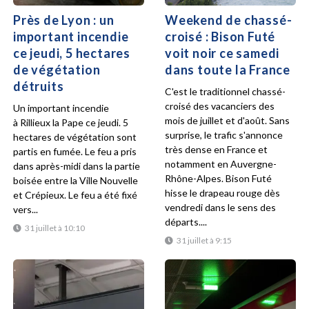
Près de Lyon : un
Weekend de chassé-
important incendie
croisé : Bison Futé
ce jeudi, 5 hectares
voit noir ce samedi
de végétation
dans toute la France
détruits
C'est le traditionnel chassé-
croisé des vacanciers des
Un important incendie
mois de juillet et d'août. Sans
à Rillieux la Pape ce jeudi. 5
surprise, le trafic s'annonce
hectares de végétation sont
très dense en France et
partis en fumée. Le feu a pris
notamment en Auvergne-
dans après-midi dans la partie
Rhône-Alpes. Bison Futé
boisée entre la Ville Nouvelle
hisse le drapeau rouge dès
et Crépieux. Le feu a été fixé
vendredi dans le sens des
vers...
départs....
31 juillet à 10:10
31 juillet à 9:15