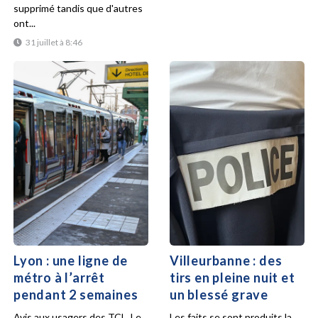
supprimé tandis que d'autres
ont...
31 juillet à 8:46
Lyon : une ligne de
Villeurbanne : des
métro à l’arrêt
tirs en pleine nuit et
pendant 2 semaines
un blessé grave
Avis aux usagers des TCL. Le
Les faits se sont produits la