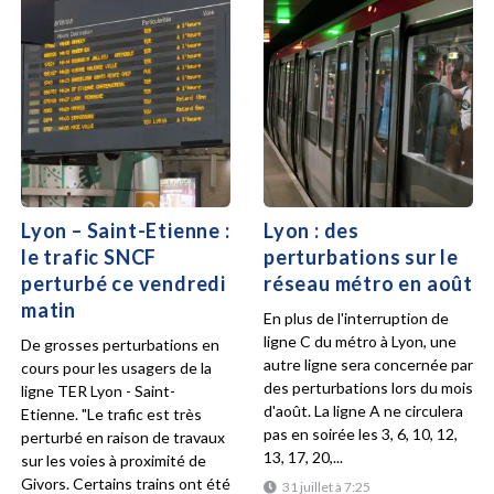
Lyon – Saint-Etienne :
Lyon : des
le trafic SNCF
perturbations sur le
perturbé ce vendredi
réseau métro en août
matin
En plus de l'interruption de
ligne C du métro à Lyon, une
De grosses perturbations en
autre ligne sera concernée par
cours pour les usagers de la
des perturbations lors du mois
ligne TER Lyon - Saint-
d'août. La ligne A ne circulera
Etienne. "Le trafic est très
pas en soirée les 3, 6, 10, 12,
perturbé en raison de travaux
13, 17, 20,...
sur les voies à proximité de
Givors. Certains trains ont été
31 juillet à 7:25