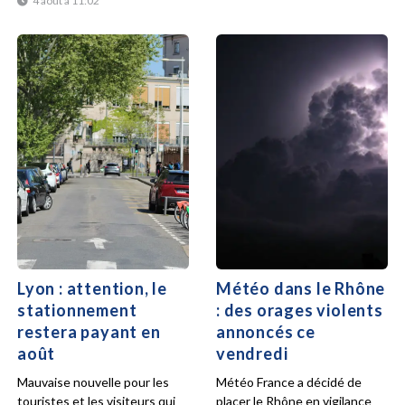
4 août à 11:02
Lyon : attention, le
Météo dans le Rhône
stationnement
: des orages violents
restera payant en
annoncés ce
août
vendredi
Mauvaise nouvelle pour les
Météo France a décidé de
touristes et les visiteurs qui
placer le Rhône en vigilance