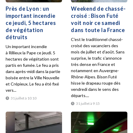
Près de Lyon : un
Weekend de chassé-
important incendie
croisé : Bison Futé
ce jeudi, 5 hectares
voit noir ce samedi
de végétation
dans toute la France
détruits
C'est le traditionnel chassé-
croisé des vacanciers des
Un important incendie
mois de juillet et d'août. Sans
à Rillieux la Pape ce jeudi. 5
surprise, le trafic s'annonce
hectares de végétation sont
très dense en France et
partis en fumée. Le feu a pris
notamment en Auvergne-
dans après-midi dans la partie
Rhône-Alpes. Bison Futé
boisée entre la Ville Nouvelle
hisse le drapeau rouge dès
et Crépieux. Le feu a été fixé
vendredi dans le sens des
vers...
départs....
31 juillet à 10:10
31 juillet à 9:15