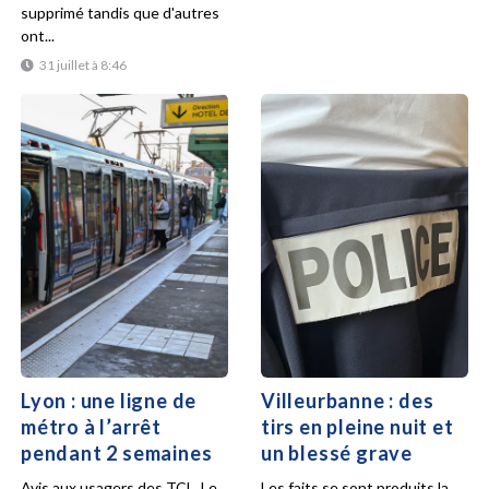
supprimé tandis que d'autres
ont...
31 juillet à 8:46
Lyon : une ligne de
Villeurbanne : des
métro à l’arrêt
tirs en pleine nuit et
pendant 2 semaines
un blessé grave
Avis aux usagers des TCL. Le
Les faits se sont produits la