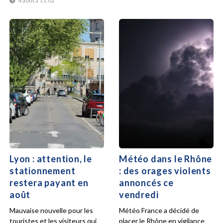
4 août à 11:02
Lyon : attention, le
Météo dans le Rhône
stationnement
: des orages violents
restera payant en
annoncés ce
août
vendredi
Mauvaise nouvelle pour les
Météo France a décidé de
touristes et les visiteurs qui
placer le Rhône en vigilance