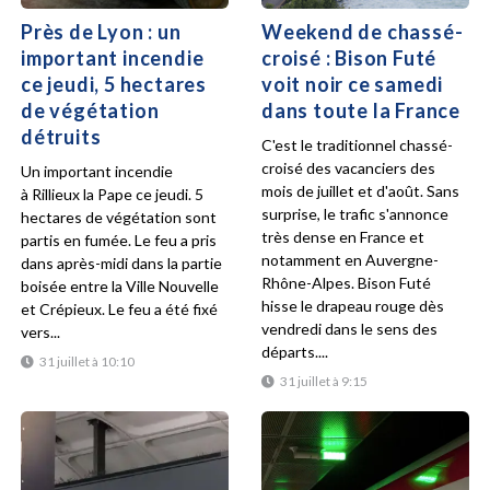
Près de Lyon : un
Weekend de chassé-
important incendie
croisé : Bison Futé
ce jeudi, 5 hectares
voit noir ce samedi
de végétation
dans toute la France
détruits
C'est le traditionnel chassé-
croisé des vacanciers des
Un important incendie
mois de juillet et d'août. Sans
à Rillieux la Pape ce jeudi. 5
surprise, le trafic s'annonce
hectares de végétation sont
très dense en France et
partis en fumée. Le feu a pris
notamment en Auvergne-
dans après-midi dans la partie
Rhône-Alpes. Bison Futé
boisée entre la Ville Nouvelle
hisse le drapeau rouge dès
et Crépieux. Le feu a été fixé
vendredi dans le sens des
vers...
départs....
31 juillet à 10:10
31 juillet à 9:15