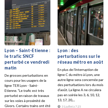
Lyon – Saint-Etienne :
Lyon : des
le trafic SNCF
perturbations sur le
perturbé ce vendredi
réseau métro en août
matin
En plus de l'interruption de
ligne C du métro à Lyon, une
De grosses perturbations en
autre ligne sera concernée par
cours pour les usagers de la
des perturbations lors du mois
ligne TER Lyon - Saint-
d'août. La ligne A ne circulera
Etienne. "Le trafic est très
pas en soirée les 3, 6, 10, 12,
perturbé en raison de travaux
13, 17, 20,...
sur les voies à proximité de
Givors. Certains trains ont été
31 juillet à 7:25