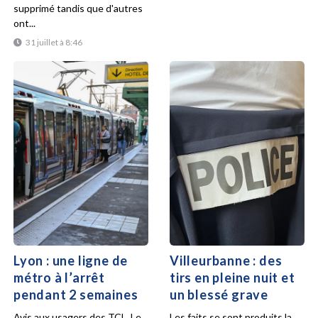
supprimé tandis que d'autres
ont...
31 juillet à 8:46
Lyon : une ligne de
Villeurbanne : des
métro à l’arrêt
tirs en pleine nuit et
pendant 2 semaines
un blessé grave
Avis aux usagers des TCL. Le
Les faits se sont produits la