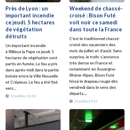
Près de Lyon : un
Weekend de chassé-
important incendie
croisé : Bison Futé
ce jeudi, 5 hectares
voit noir ce samedi
de végétation
dans toute la France
détruits
C'est le traditionnel chassé-
croisé des vacanciers des
Un important incendie
mois de juillet et d'août. Sans
à Rillieux la Pape ce jeudi. 5
surprise, le trafic s'annonce
hectares de végétation sont
très dense en France et
partis en fumée. Le feu a pris
notamment en Auvergne-
dans après-midi dans la partie
Rhône-Alpes. Bison Futé
boisée entre la Ville Nouvelle
hisse le drapeau rouge dès
et Crépieux. Le feu a été fixé
vendredi dans le sens des
vers...
départs....
31 juillet à 10:10
31 juillet à 9:15