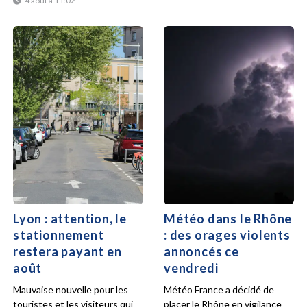
4 août à 11:02
Lyon : attention, le
Météo dans le Rhône
stationnement
: des orages violents
restera payant en
annoncés ce
août
vendredi
Mauvaise nouvelle pour les
Météo France a décidé de
touristes et les visiteurs qui
placer le Rhône en vigilance