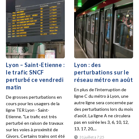
Lyon – Saint-Etienne :
Lyon : des
le trafic SNCF
perturbations sur le
perturbé ce vendredi
réseau métro en août
matin
En plus de l'interruption de
ligne C du métro à Lyon, une
De grosses perturbations en
autre ligne sera concernée par
cours pour les usagers de la
des perturbations lors du mois
ligne TER Lyon - Saint-
d'août. La ligne A ne circulera
Etienne. "Le trafic est très
pas en soirée les 3, 6, 10, 12,
perturbé en raison de travaux
13, 17, 20,...
sur les voies à proximité de
Givors. Certains trains ont été
31 juillet à 7:25