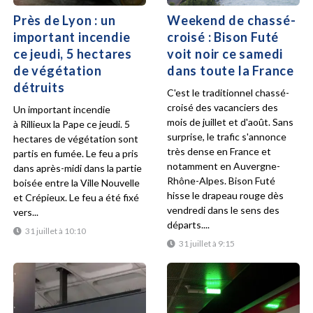
Près de Lyon : un
Weekend de chassé-
important incendie
croisé : Bison Futé
ce jeudi, 5 hectares
voit noir ce samedi
de végétation
dans toute la France
détruits
C'est le traditionnel chassé-
croisé des vacanciers des
Un important incendie
mois de juillet et d'août. Sans
à Rillieux la Pape ce jeudi. 5
surprise, le trafic s'annonce
hectares de végétation sont
très dense en France et
partis en fumée. Le feu a pris
notamment en Auvergne-
dans après-midi dans la partie
Rhône-Alpes. Bison Futé
boisée entre la Ville Nouvelle
hisse le drapeau rouge dès
et Crépieux. Le feu a été fixé
vendredi dans le sens des
vers...
départs....
31 juillet à 10:10
31 juillet à 9:15