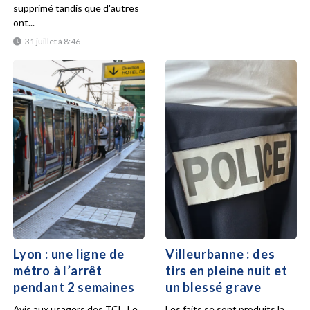
supprimé tandis que d'autres
ont...
31 juillet à 8:46
Lyon : une ligne de
Villeurbanne : des
métro à l’arrêt
tirs en pleine nuit et
pendant 2 semaines
un blessé grave
Avis aux usagers des TCL. Le
Les faits se sont produits la