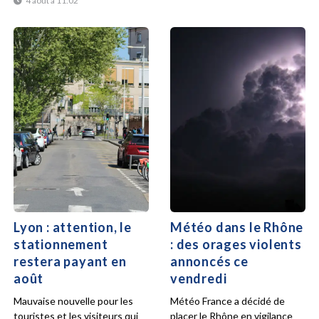
4 août à 11:02
Lyon : attention, le
Météo dans le Rhône
stationnement
: des orages violents
restera payant en
annoncés ce
août
vendredi
Mauvaise nouvelle pour les
Météo France a décidé de
touristes et les visiteurs qui
placer le Rhône en vigilance