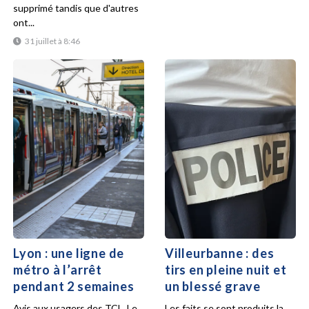
supprimé tandis que d'autres
ont...
31 juillet à 8:46
Lyon : une ligne de
Villeurbanne : des
métro à l’arrêt
tirs en pleine nuit et
pendant 2 semaines
un blessé grave
Avis aux usagers des TCL. Le
Les faits se sont produits la