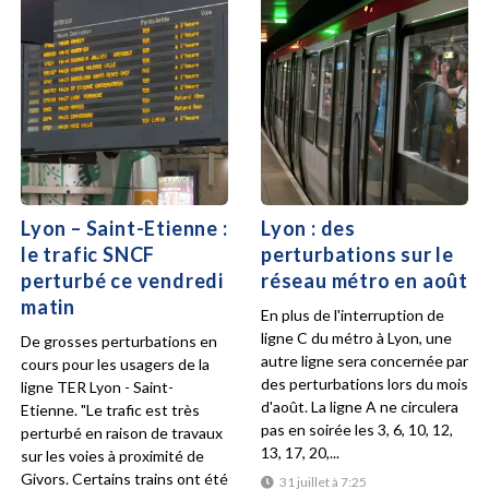
Lyon – Saint-Etienne :
Lyon : des
le trafic SNCF
perturbations sur le
perturbé ce vendredi
réseau métro en août
matin
En plus de l'interruption de
ligne C du métro à Lyon, une
De grosses perturbations en
autre ligne sera concernée par
cours pour les usagers de la
des perturbations lors du mois
ligne TER Lyon - Saint-
d'août. La ligne A ne circulera
Etienne. "Le trafic est très
pas en soirée les 3, 6, 10, 12,
perturbé en raison de travaux
13, 17, 20,...
sur les voies à proximité de
Givors. Certains trains ont été
31 juillet à 7:25