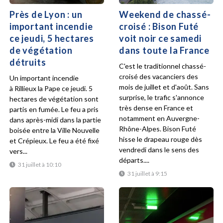
Près de Lyon : un
Weekend de chassé-
important incendie
croisé : Bison Futé
ce jeudi, 5 hectares
voit noir ce samedi
de végétation
dans toute la France
détruits
C'est le traditionnel chassé-
croisé des vacanciers des
Un important incendie
mois de juillet et d'août. Sans
à Rillieux la Pape ce jeudi. 5
surprise, le trafic s'annonce
hectares de végétation sont
très dense en France et
partis en fumée. Le feu a pris
notamment en Auvergne-
dans après-midi dans la partie
Rhône-Alpes. Bison Futé
boisée entre la Ville Nouvelle
hisse le drapeau rouge dès
et Crépieux. Le feu a été fixé
vendredi dans le sens des
vers...
départs....
31 juillet à 10:10
31 juillet à 9:15