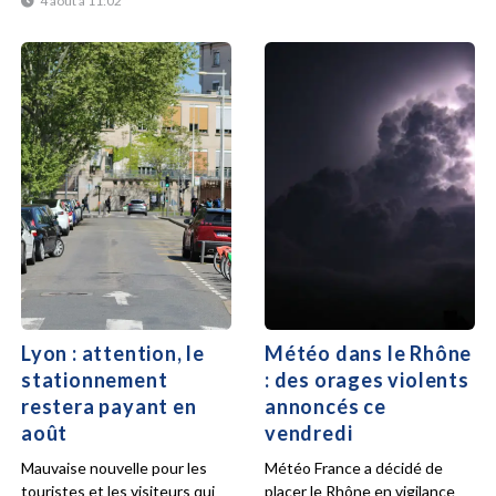
4 août à 11:02
Lyon : attention, le
Météo dans le Rhône
stationnement
: des orages violents
restera payant en
annoncés ce
août
vendredi
Mauvaise nouvelle pour les
Météo France a décidé de
touristes et les visiteurs qui
placer le Rhône en vigilance