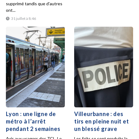
supprimé tandis que d'autres
ont...
31 juillet à 8:46
Lyon : une ligne de
Villeurbanne : des
métro à l’arrêt
tirs en pleine nuit et
pendant 2 semaines
un blessé grave
Avis aux usagers des TCL. Le
Les faits se sont produits la