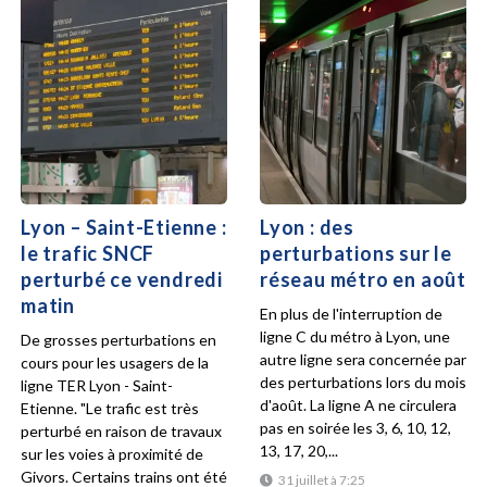
Lyon – Saint-Etienne :
Lyon : des
le trafic SNCF
perturbations sur le
perturbé ce vendredi
réseau métro en août
matin
En plus de l'interruption de
ligne C du métro à Lyon, une
De grosses perturbations en
autre ligne sera concernée par
cours pour les usagers de la
des perturbations lors du mois
ligne TER Lyon - Saint-
d'août. La ligne A ne circulera
Etienne. "Le trafic est très
pas en soirée les 3, 6, 10, 12,
perturbé en raison de travaux
13, 17, 20,...
sur les voies à proximité de
Givors. Certains trains ont été
31 juillet à 7:25