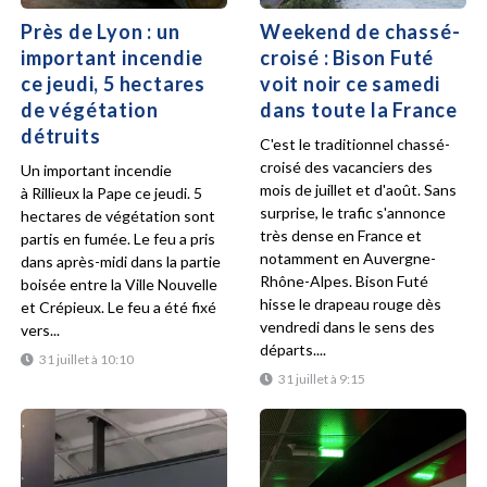
Près de Lyon : un
Weekend de chassé-
important incendie
croisé : Bison Futé
ce jeudi, 5 hectares
voit noir ce samedi
de végétation
dans toute la France
détruits
C'est le traditionnel chassé-
croisé des vacanciers des
Un important incendie
mois de juillet et d'août. Sans
à Rillieux la Pape ce jeudi. 5
surprise, le trafic s'annonce
hectares de végétation sont
très dense en France et
partis en fumée. Le feu a pris
notamment en Auvergne-
dans après-midi dans la partie
Rhône-Alpes. Bison Futé
boisée entre la Ville Nouvelle
hisse le drapeau rouge dès
et Crépieux. Le feu a été fixé
vendredi dans le sens des
vers...
départs....
31 juillet à 10:10
31 juillet à 9:15