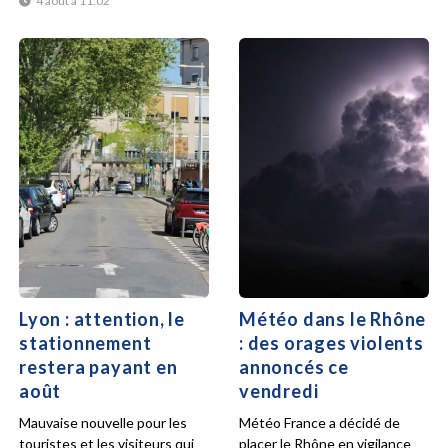
4 août à 11:02
Lyon : attention, le
Météo dans le Rhône
stationnement
: des orages violents
restera payant en
annoncés ce
août
vendredi
Mauvaise nouvelle pour les
Météo France a décidé de
touristes et les visiteurs qui
placer le Rhône en vigilance