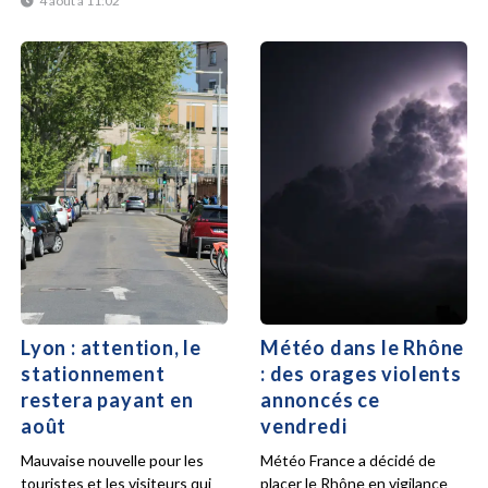
4 août à 11:02
Lyon : attention, le
Météo dans le Rhône
stationnement
: des orages violents
restera payant en
annoncés ce
août
vendredi
Mauvaise nouvelle pour les
Météo France a décidé de
touristes et les visiteurs qui
placer le Rhône en vigilance