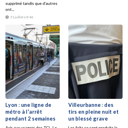
supprimé tandis que d'autres
ont...
31 juillet à 8:46
Lyon : une ligne de
Villeurbanne : des
métro à l’arrêt
tirs en pleine nuit et
pendant 2 semaines
un blessé grave
Avis aux usagers des TCL. Le
Les faits se sont produits la