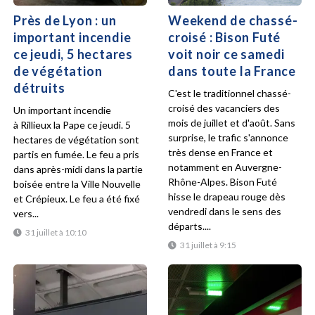
Près de Lyon : un
Weekend de chassé-
important incendie
croisé : Bison Futé
ce jeudi, 5 hectares
voit noir ce samedi
de végétation
dans toute la France
détruits
C'est le traditionnel chassé-
croisé des vacanciers des
Un important incendie
mois de juillet et d'août. Sans
à Rillieux la Pape ce jeudi. 5
surprise, le trafic s'annonce
hectares de végétation sont
très dense en France et
partis en fumée. Le feu a pris
notamment en Auvergne-
dans après-midi dans la partie
Rhône-Alpes. Bison Futé
boisée entre la Ville Nouvelle
hisse le drapeau rouge dès
et Crépieux. Le feu a été fixé
vendredi dans le sens des
vers...
départs....
31 juillet à 10:10
31 juillet à 9:15