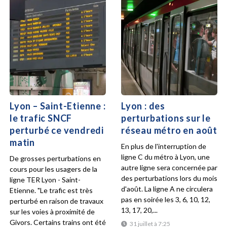
Lyon – Saint-Etienne :
Lyon : des
le trafic SNCF
perturbations sur le
perturbé ce vendredi
réseau métro en août
matin
En plus de l'interruption de
ligne C du métro à Lyon, une
De grosses perturbations en
autre ligne sera concernée par
cours pour les usagers de la
des perturbations lors du mois
ligne TER Lyon - Saint-
d'août. La ligne A ne circulera
Etienne. "Le trafic est très
pas en soirée les 3, 6, 10, 12,
perturbé en raison de travaux
13, 17, 20,...
sur les voies à proximité de
Givors. Certains trains ont été
31 juillet à 7:25