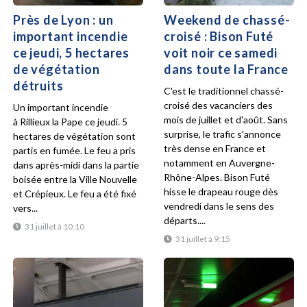
Près de Lyon : un
Weekend de chassé-
important incendie
croisé : Bison Futé
ce jeudi, 5 hectares
voit noir ce samedi
de végétation
dans toute la France
détruits
C'est le traditionnel chassé-
croisé des vacanciers des
Un important incendie
mois de juillet et d'août. Sans
à Rillieux la Pape ce jeudi. 5
surprise, le trafic s'annonce
hectares de végétation sont
très dense en France et
partis en fumée. Le feu a pris
notamment en Auvergne-
dans après-midi dans la partie
Rhône-Alpes. Bison Futé
boisée entre la Ville Nouvelle
hisse le drapeau rouge dès
et Crépieux. Le feu a été fixé
vendredi dans le sens des
vers...
départs....
31 juillet à 10:10
31 juillet à 9:15