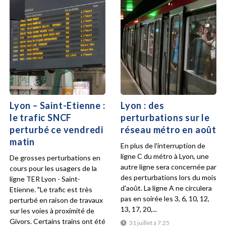
Lyon – Saint-Etienne :
Lyon : des
le trafic SNCF
perturbations sur le
perturbé ce vendredi
réseau métro en août
matin
En plus de l'interruption de
ligne C du métro à Lyon, une
De grosses perturbations en
autre ligne sera concernée par
cours pour les usagers de la
des perturbations lors du mois
ligne TER Lyon - Saint-
d'août. La ligne A ne circulera
Etienne. "Le trafic est très
pas en soirée les 3, 6, 10, 12,
perturbé en raison de travaux
13, 17, 20,...
sur les voies à proximité de
Givors. Certains trains ont été
31 juillet à 7:25