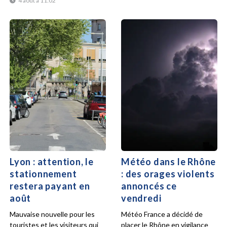
4 août à 11:02
Lyon : attention, le
Météo dans le Rhône
stationnement
: des orages violents
restera payant en
annoncés ce
août
vendredi
Mauvaise nouvelle pour les
Météo France a décidé de
touristes et les visiteurs qui
placer le Rhône en vigilance