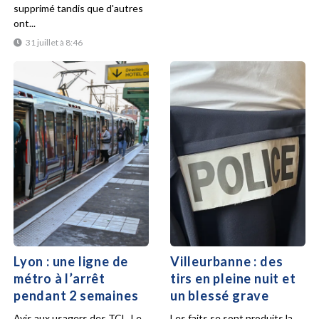
supprimé tandis que d'autres
ont...
31 juillet à 8:46
Lyon : une ligne de
Villeurbanne : des
métro à l’arrêt
tirs en pleine nuit et
pendant 2 semaines
un blessé grave
Avis aux usagers des TCL. Le
Les faits se sont produits la