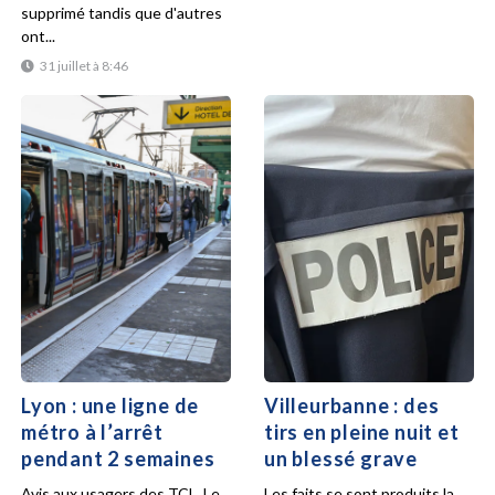
supprimé tandis que d'autres
ont...
31 juillet à 8:46
Lyon : une ligne de
Villeurbanne : des
métro à l’arrêt
tirs en pleine nuit et
pendant 2 semaines
un blessé grave
Avis aux usagers des TCL. Le
Les faits se sont produits la