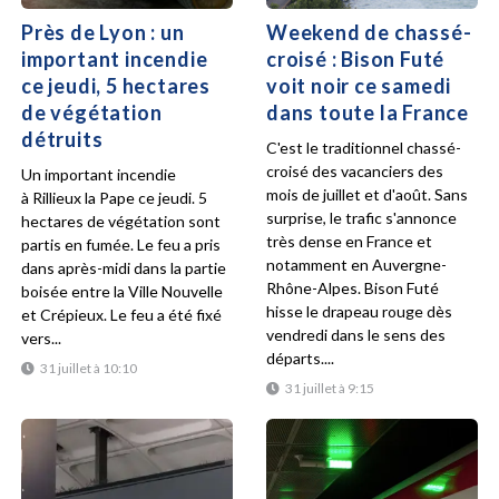
Près de Lyon : un
Weekend de chassé-
important incendie
croisé : Bison Futé
ce jeudi, 5 hectares
voit noir ce samedi
de végétation
dans toute la France
détruits
C'est le traditionnel chassé-
croisé des vacanciers des
Un important incendie
mois de juillet et d'août. Sans
à Rillieux la Pape ce jeudi. 5
surprise, le trafic s'annonce
hectares de végétation sont
très dense en France et
partis en fumée. Le feu a pris
notamment en Auvergne-
dans après-midi dans la partie
Rhône-Alpes. Bison Futé
boisée entre la Ville Nouvelle
hisse le drapeau rouge dès
et Crépieux. Le feu a été fixé
vendredi dans le sens des
vers...
départs....
31 juillet à 10:10
31 juillet à 9:15