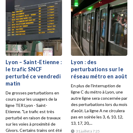
Lyon – Saint-Etienne :
Lyon : des
le trafic SNCF
perturbations sur le
perturbé ce vendredi
réseau métro en août
matin
En plus de l'interruption de
ligne C du métro à Lyon, une
De grosses perturbations en
autre ligne sera concernée par
cours pour les usagers de la
des perturbations lors du mois
ligne TER Lyon - Saint-
d'août. La ligne A ne circulera
Etienne. "Le trafic est très
pas en soirée les 3, 6, 10, 12,
perturbé en raison de travaux
13, 17, 20,...
sur les voies à proximité de
Givors. Certains trains ont été
31 juillet à 7:25