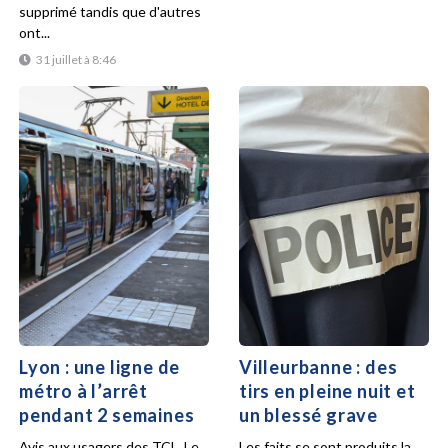
supprimé tandis que d'autres
ont...
31 juillet à 8:46
Lyon : une ligne de
Villeurbanne : des
métro à l’arrêt
tirs en pleine nuit et
pendant 2 semaines
un blessé grave
Avis aux usagers des TCL. Le
Les faits se sont produits la