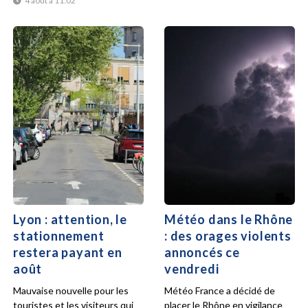
4 août à 11:02
Lyon : attention, le
Météo dans le Rhône
stationnement
: des orages violents
restera payant en
annoncés ce
août
vendredi
Mauvaise nouvelle pour les
Météo France a décidé de
touristes et les visiteurs qui
placer le Rhône en vigilance