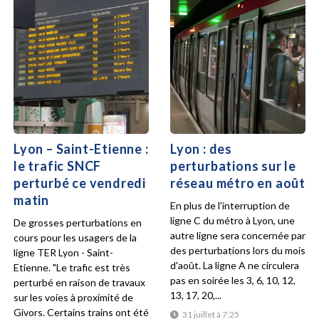
Lyon – Saint-Etienne :
Lyon : des
le trafic SNCF
perturbations sur le
perturbé ce vendredi
réseau métro en août
matin
En plus de l'interruption de
ligne C du métro à Lyon, une
De grosses perturbations en
autre ligne sera concernée par
cours pour les usagers de la
des perturbations lors du mois
ligne TER Lyon - Saint-
d'août. La ligne A ne circulera
Etienne. "Le trafic est très
pas en soirée les 3, 6, 10, 12,
perturbé en raison de travaux
13, 17, 20,...
sur les voies à proximité de
Givors. Certains trains ont été
31 juillet à 7:25