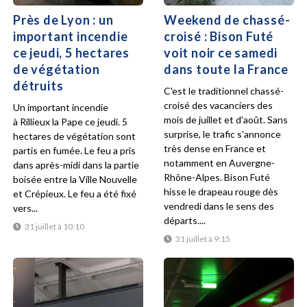
Près de Lyon : un
Weekend de chassé-
important incendie
croisé : Bison Futé
ce jeudi, 5 hectares
voit noir ce samedi
de végétation
dans toute la France
détruits
C'est le traditionnel chassé-
croisé des vacanciers des
Un important incendie
mois de juillet et d'août. Sans
à Rillieux la Pape ce jeudi. 5
surprise, le trafic s'annonce
hectares de végétation sont
très dense en France et
partis en fumée. Le feu a pris
notamment en Auvergne-
dans après-midi dans la partie
Rhône-Alpes. Bison Futé
boisée entre la Ville Nouvelle
hisse le drapeau rouge dès
et Crépieux. Le feu a été fixé
vendredi dans le sens des
vers...
départs....
31 juillet à 10:10
31 juillet à 9:15