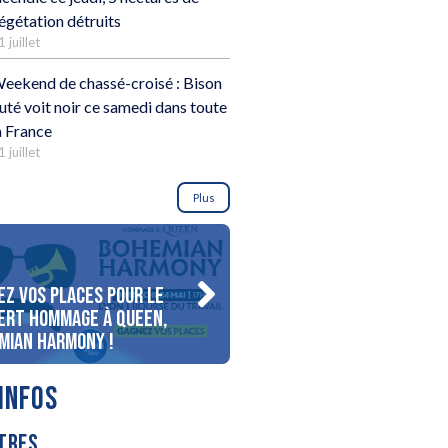
égétation détruits
1 juillet
eekend de chassé-croisé : Bison
uté voit noir ce samedi dans toute
a France
1 juillet
Plus
ez vos places pour le
Gagnez votre séjour pour 
ert Hommage à Queen,
personnes au bord du lac
mian Harmony !
d’Annecy !
INFOS
TRES