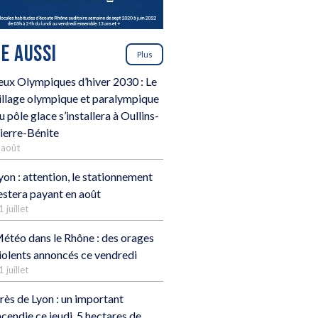
RE AUSSI
Plus
eux Olympiques d’hiver 2030 : Le
illage olympique et paralympique
u pôle glace s’installera à Oullins-
ierre-Bénite
 août
yon : attention, le stationnement
estera payant en août
1 juillet
étéo dans le Rhône : des orages
iolents annoncés ce vendredi
1 juillet
rès de Lyon : un important
ncendie ce jeudi, 5 hectares de