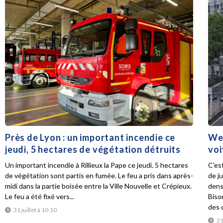
Près de Lyon : un important incendie ce
Wee
jeudi, 5 hectares de végétation détruits
voi
Un important incendie à Rillieux la Pape ce jeudi. 5 hectares
C'es
de végétation sont partis en fumée. Le feu a pris dans après-
de ju
midi dans la partie boisée entre la Ville Nouvelle et Crépieux.
dens
Le feu a été fixé vers...
Biso
des d
31 juillet à 10:10
31