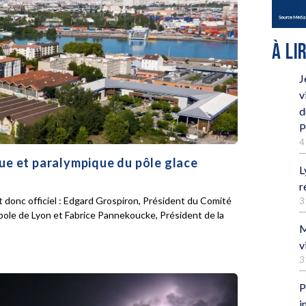
À LI
J
v
d
P
4
que et paralympique du pôle glace
L
r
 donc officiel : Edgard Grospiron, Président du Comité
3
pole de Lyon et Fabrice Pannekoucke, Président de la
M
v
3
P
i