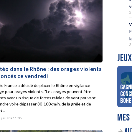
v
3
W
F
l
3
JEUX
éo dans le Rhône : des orages violents
oncés ce vendredi
o France a décidé de placer le Rhône en vigilance
Gagn
ge pour orages violents. "Les orages peuvent être
conc
ents avec un risque de fortes rafales de vent pouvant
Bohe
indre voire dépasser 80-100km/h, de la grêle et de
s...
MES 
 juillet à 11:05
AU