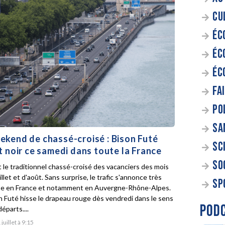
CU
ÉC
ÉC
ÉC
FA
PO
SA
kend de chassé-croisé : Bison Futé
SC
t noir ce samedi dans toute la France
SO
t le traditionnel chassé-croisé des vacanciers des mois
illet et d'août. Sans surprise, le trafic s'annonce très
SP
e en France et notamment en Auvergne-Rhône-Alpes.
n Futé hisse le drapeau rouge dès vendredi dans le sens
POD
éparts....
 juillet à 9:15