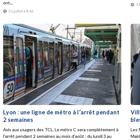
ont...
31
31 juillet à 8:46
Lyon : une ligne de métro à l’arrêt pendant
Vil
2 semaines
ble
Avis aux usagers des TCL. Le métro C sera complètement à
Les f
l'arrêt pendant 2 semaines au mois d'août : du lundi 3 au
Mair