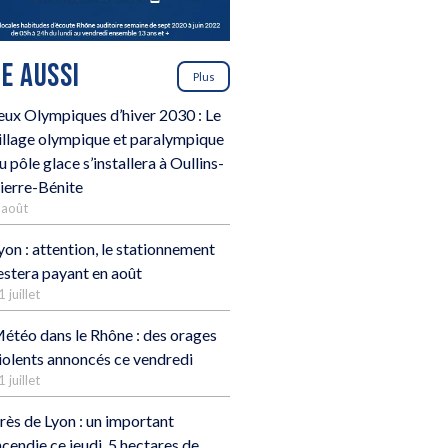
RE AUSSI
Plus
eux Olympiques d’hiver 2030 : Le
illage olympique et paralympique
u pôle glace s’installera à Oullins-
ierre-Bénite
 août
yon : attention, le stationnement
estera payant en août
1 juillet
étéo dans le Rhône : des orages
iolents annoncés ce vendredi
1 juillet
rès de Lyon : un important
ncendie ce jeudi, 5 hectares de