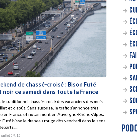
CU
ÉC
ÉC
ÉC
FA
PO
SA
kend de chassé-croisé : Bison Futé
SC
t noir ce samedi dans toute la France
SO
t le traditionnel chassé-croisé des vacanciers des mois
illet et d'août. Sans surprise, le trafic s'annonce très
SP
e en France et notamment en Auvergne-Rhône-Alpes.
n Futé hisse le drapeau rouge dès vendredi dans le sens
POD
éparts....
 juillet à 9:15