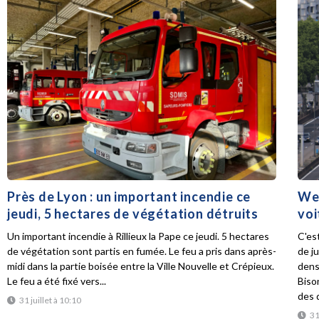
Près de Lyon : un important incendie ce
Wee
jeudi, 5 hectares de végétation détruits
voi
Un important incendie à Rillieux la Pape ce jeudi. 5 hectares
C'es
de végétation sont partis en fumée. Le feu a pris dans après-
de ju
midi dans la partie boisée entre la Ville Nouvelle et Crépieux.
dens
Le feu a été fixé vers...
Biso
des d
31 juillet à 10:10
31