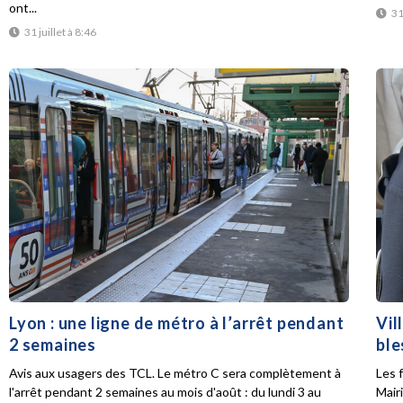
ont...
31
31 juillet à 8:46
Lyon : une ligne de métro à l’arrêt pendant
Vil
2 semaines
ble
Avis aux usagers des TCL. Le métro C sera complètement à
Les f
l'arrêt pendant 2 semaines au mois d'août : du lundi 3 au
Mair