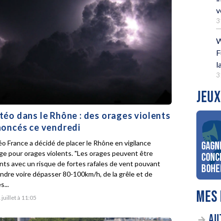
v
3
W
F
l
3
JEUX
éo dans le Rhône : des orages violents
oncés ce vendredi
o France a décidé de placer le Rhône en vigilance
Gagn
ge pour orages violents. "Les orages peuvent être
conc
ents avec un risque de fortes rafales de vent pouvant
Bohe
indre voire dépasser 80-100km/h, de la grêle et de
s...
MES 
 juillet à 11:05
AU