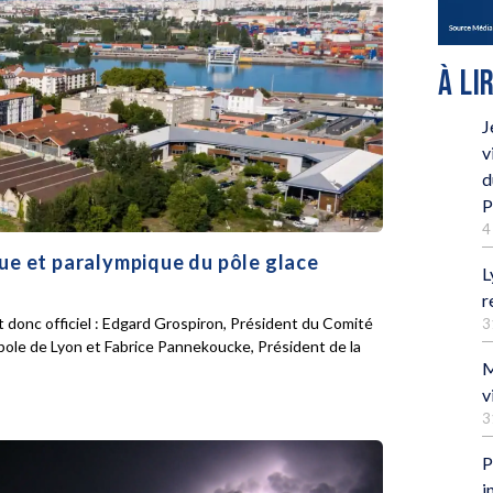
À LI
J
v
d
P
4
que et paralympique du pôle glace
L
r
 donc officiel : Edgard Grospiron, Président du Comité
3
pole de Lyon et Fabrice Pannekoucke, Président de la
M
v
3
P
i