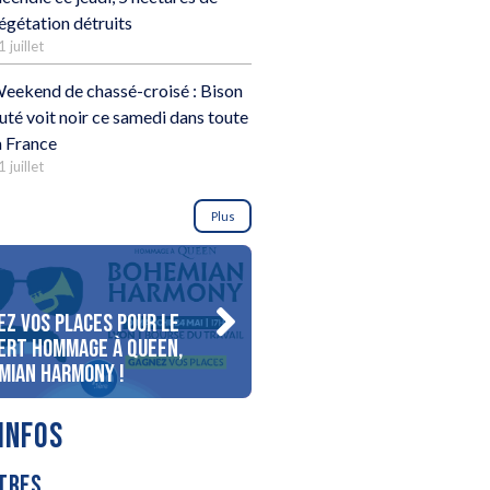
égétation détruits
1 juillet
eekend de chassé-croisé : Bison
uté voit noir ce samedi dans toute
a France
1 juillet
Plus
ez vos places pour le
Gagnez votre séjour pour 
ert Hommage à Queen,
personnes au bord du lac
mian Harmony !
d’Annecy !
INFOS
TRES