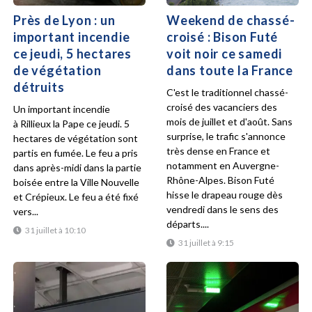
Près de Lyon : un
Weekend de chassé-
important incendie
croisé : Bison Futé
ce jeudi, 5 hectares
voit noir ce samedi
de végétation
dans toute la France
détruits
C'est le traditionnel chassé-
croisé des vacanciers des
Un important incendie
mois de juillet et d'août. Sans
à Rillieux la Pape ce jeudi. 5
surprise, le trafic s'annonce
hectares de végétation sont
très dense en France et
partis en fumée. Le feu a pris
notamment en Auvergne-
dans après-midi dans la partie
Rhône-Alpes. Bison Futé
boisée entre la Ville Nouvelle
hisse le drapeau rouge dès
et Crépieux. Le feu a été fixé
vendredi dans le sens des
vers...
départs....
31 juillet à 10:10
31 juillet à 9:15