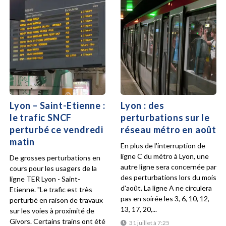
Lyon – Saint-Etienne :
Lyon : des
le trafic SNCF
perturbations sur le
perturbé ce vendredi
réseau métro en août
matin
En plus de l'interruption de
ligne C du métro à Lyon, une
De grosses perturbations en
autre ligne sera concernée par
cours pour les usagers de la
des perturbations lors du mois
ligne TER Lyon - Saint-
d'août. La ligne A ne circulera
Etienne. "Le trafic est très
pas en soirée les 3, 6, 10, 12,
perturbé en raison de travaux
13, 17, 20,...
sur les voies à proximité de
Givors. Certains trains ont été
31 juillet à 7:25