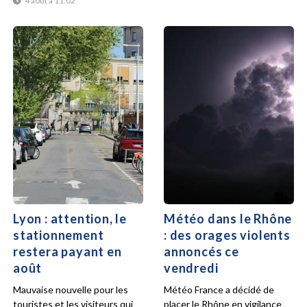
4 août à 11:02
Lyon : attention, le
Météo dans le Rhône
stationnement
: des orages violents
restera payant en
annoncés ce
août
vendredi
Mauvaise nouvelle pour les
Météo France a décidé de
touristes et les visiteurs qui
placer le Rhône en vigilance