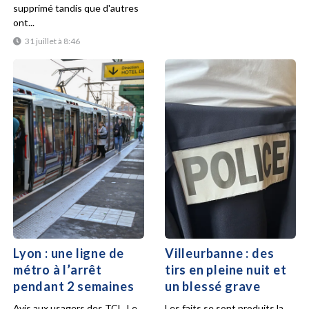
supprimé tandis que d'autres
ont...
31 juillet à 8:46
Lyon : une ligne de
Villeurbanne : des
métro à l’arrêt
tirs en pleine nuit et
pendant 2 semaines
un blessé grave
Avis aux usagers des TCL. Le
Les faits se sont produits la