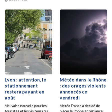
4 août à 11:02
Lyon : attention, le
Météo dans le Rhône
stationnement
: des orages violents
restera payant en
annoncés ce
août
vendredi
Mauvaise nouvelle pour les
Météo France a décidé de
touristes et les visiteurs qui
placer le Rhône en vigilance