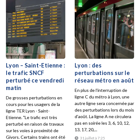
Lyon – Saint-Etienne :
Lyon : des
le trafic SNCF
perturbations sur le
perturbé ce vendredi
réseau métro en août
matin
En plus de l'interruption de
ligne C du métro à Lyon, une
De grosses perturbations en
autre ligne sera concernée par
cours pour les usagers de la
des perturbations lors du mois
ligne TER Lyon - Saint-
d'août. La ligne A ne circulera
Etienne. "Le trafic est très
pas en soirée les 3, 6, 10, 12,
perturbé en raison de travaux
13, 17, 20,...
sur les voies à proximité de
Givors. Certains trains ont été
31 juillet à 7:25