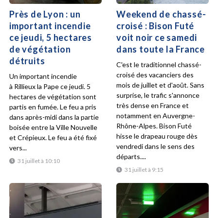
Près de Lyon : un
Weekend de chassé-
important incendie
croisé : Bison Futé
ce jeudi, 5 hectares
voit noir ce samedi
de végétation
dans toute la France
détruits
C'est le traditionnel chassé-
croisé des vacanciers des
Un important incendie
mois de juillet et d'août. Sans
à Rillieux la Pape ce jeudi. 5
surprise, le trafic s'annonce
hectares de végétation sont
très dense en France et
partis en fumée. Le feu a pris
notamment en Auvergne-
dans après-midi dans la partie
Rhône-Alpes. Bison Futé
boisée entre la Ville Nouvelle
hisse le drapeau rouge dès
et Crépieux. Le feu a été fixé
vendredi dans le sens des
vers...
départs....
31 juillet à 10:10
31 juillet à 9:15