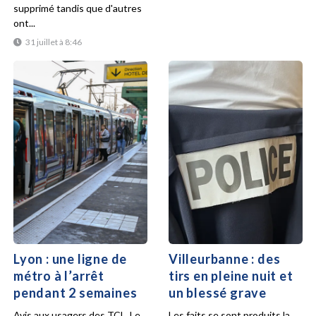
supprimé tandis que d'autres
ont...
31 juillet à 8:46
Lyon : une ligne de
Villeurbanne : des
métro à l’arrêt
tirs en pleine nuit et
pendant 2 semaines
un blessé grave
Avis aux usagers des TCL. Le
Les faits se sont produits la