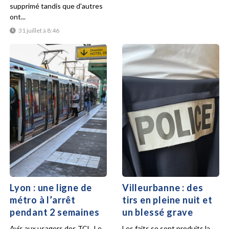
supprimé tandis que d'autres
ont...
31 juillet à 8:46
Lyon : une ligne de
Villeurbanne : des
métro à l’arrêt
tirs en pleine nuit et
pendant 2 semaines
un blessé grave
Avis aux usagers des TCL. Le
Les faits se sont produits la