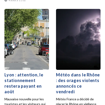
4 août à 11:02
Lyon : attention, le
Météo dans le Rhône
stationnement
: des orages violents
restera payant en
annoncés ce
août
vendredi
Mauvaise nouvelle pour les
Météo France a décidé de
touristes et les visiteurs qui
placer le Rhône en vigilance