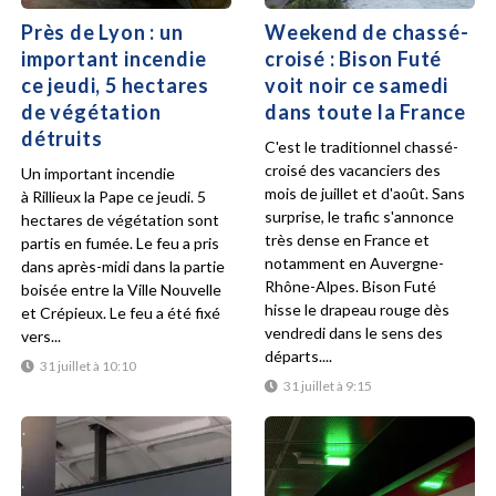
Près de Lyon : un
Weekend de chassé-
important incendie
croisé : Bison Futé
ce jeudi, 5 hectares
voit noir ce samedi
de végétation
dans toute la France
détruits
C'est le traditionnel chassé-
croisé des vacanciers des
Un important incendie
mois de juillet et d'août. Sans
à Rillieux la Pape ce jeudi. 5
surprise, le trafic s'annonce
hectares de végétation sont
très dense en France et
partis en fumée. Le feu a pris
notamment en Auvergne-
dans après-midi dans la partie
Rhône-Alpes. Bison Futé
boisée entre la Ville Nouvelle
hisse le drapeau rouge dès
et Crépieux. Le feu a été fixé
vendredi dans le sens des
vers...
départs....
31 juillet à 10:10
31 juillet à 9:15