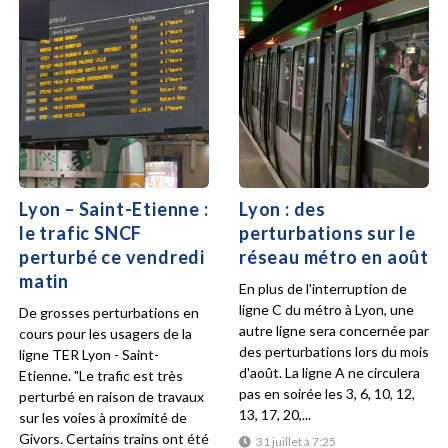
Lyon – Saint-Etienne :
Lyon : des
le trafic SNCF
perturbations sur le
perturbé ce vendredi
réseau métro en août
matin
En plus de l'interruption de
ligne C du métro à Lyon, une
De grosses perturbations en
autre ligne sera concernée par
cours pour les usagers de la
des perturbations lors du mois
ligne TER Lyon - Saint-
d'août. La ligne A ne circulera
Etienne. "Le trafic est très
pas en soirée les 3, 6, 10, 12,
perturbé en raison de travaux
13, 17, 20,...
sur les voies à proximité de
Givors. Certains trains ont été
31 juillet à 7:25