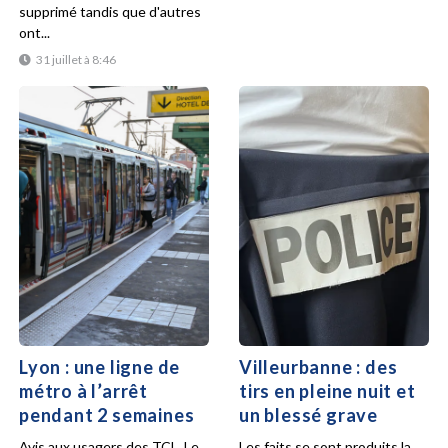
supprimé tandis que d'autres
ont...
31 juillet à 8:46
Lyon : une ligne de
Villeurbanne : des
métro à l’arrêt
tirs en pleine nuit et
pendant 2 semaines
un blessé grave
Avis aux usagers des TCL. Le
Les faits se sont produits la