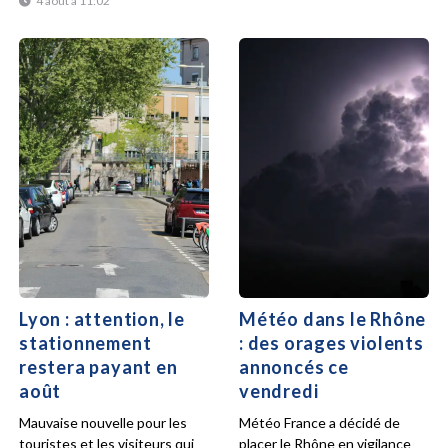
4 août à 11:02
Lyon : attention, le
Météo dans le Rhône
stationnement
: des orages violents
restera payant en
annoncés ce
août
vendredi
Mauvaise nouvelle pour les
Météo France a décidé de
touristes et les visiteurs qui
placer le Rhône en vigilance