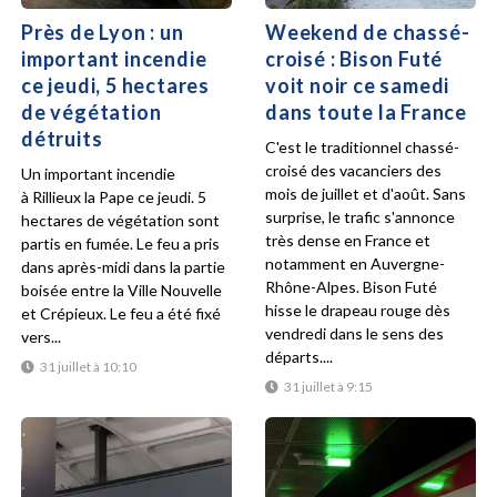
Près de Lyon : un
Weekend de chassé-
important incendie
croisé : Bison Futé
ce jeudi, 5 hectares
voit noir ce samedi
de végétation
dans toute la France
détruits
C'est le traditionnel chassé-
croisé des vacanciers des
Un important incendie
mois de juillet et d'août. Sans
à Rillieux la Pape ce jeudi. 5
surprise, le trafic s'annonce
hectares de végétation sont
très dense en France et
partis en fumée. Le feu a pris
notamment en Auvergne-
dans après-midi dans la partie
Rhône-Alpes. Bison Futé
boisée entre la Ville Nouvelle
hisse le drapeau rouge dès
et Crépieux. Le feu a été fixé
vendredi dans le sens des
vers...
départs....
31 juillet à 10:10
31 juillet à 9:15