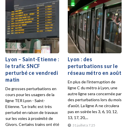
Lyon – Saint-Etienne :
Lyon : des
le trafic SNCF
perturbations sur le
perturbé ce vendredi
réseau métro en août
matin
En plus de l'interruption de
ligne C du métro à Lyon, une
De grosses perturbations en
autre ligne sera concernée par
cours pour les usagers de la
des perturbations lors du mois
ligne TER Lyon - Saint-
d'août. La ligne A ne circulera
Etienne. "Le trafic est très
pas en soirée les 3, 6, 10, 12,
perturbé en raison de travaux
13, 17, 20,...
sur les voies à proximité de
Givors. Certains trains ont été
31 juillet à 7:25