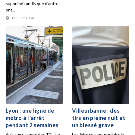
supprimé tandis que d'autres
ont...
31 juillet à 8:46
Lyon : une ligne de
Villeurbanne : des
métro à l’arrêt
tirs en pleine nuit et
pendant 2 semaines
un blessé grave
Avis aux usagers des TCL. Le
Les faits se sont produits la