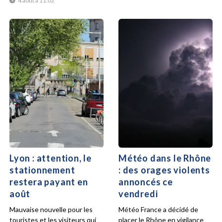
4 août à 11:02
Lyon : attention, le
Météo dans le Rhône
stationnement
: des orages violents
restera payant en
annoncés ce
août
vendredi
Mauvaise nouvelle pour les
Météo France a décidé de
touristes et les visiteurs qui
placer le Rhône en vigilance