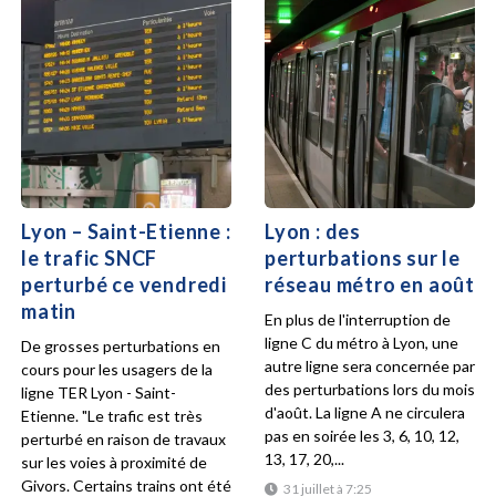
Lyon – Saint-Etienne :
Lyon : des
le trafic SNCF
perturbations sur le
perturbé ce vendredi
réseau métro en août
matin
En plus de l'interruption de
ligne C du métro à Lyon, une
De grosses perturbations en
autre ligne sera concernée par
cours pour les usagers de la
des perturbations lors du mois
ligne TER Lyon - Saint-
d'août. La ligne A ne circulera
Etienne. "Le trafic est très
pas en soirée les 3, 6, 10, 12,
perturbé en raison de travaux
13, 17, 20,...
sur les voies à proximité de
Givors. Certains trains ont été
31 juillet à 7:25