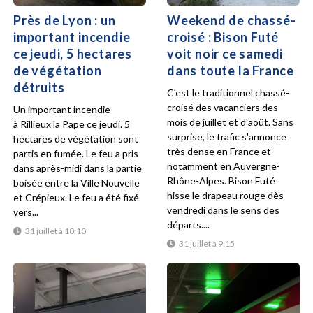
Près de Lyon : un
Weekend de chassé-
important incendie
croisé : Bison Futé
ce jeudi, 5 hectares
voit noir ce samedi
de végétation
dans toute la France
détruits
C'est le traditionnel chassé-
croisé des vacanciers des
Un important incendie
mois de juillet et d'août. Sans
à Rillieux la Pape ce jeudi. 5
surprise, le trafic s'annonce
hectares de végétation sont
très dense en France et
partis en fumée. Le feu a pris
notamment en Auvergne-
dans après-midi dans la partie
Rhône-Alpes. Bison Futé
boisée entre la Ville Nouvelle
hisse le drapeau rouge dès
et Crépieux. Le feu a été fixé
vendredi dans le sens des
vers...
départs....
31 juillet à 10:10
31 juillet à 9:15