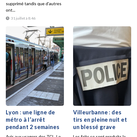
supprimé tandis que d'autres
ont...
31 juillet à 8:46
Lyon : une ligne de
Villeurbanne : des
métro à l’arrêt
tirs en pleine nuit et
pendant 2 semaines
un blessé grave
Avis aux usagers des TCL. Le
Les faits se sont produits la