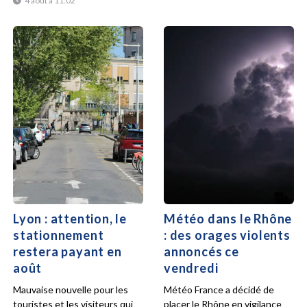
4 août à 11:02
Lyon : attention, le
Météo dans le Rhône
stationnement
: des orages violents
restera payant en
annoncés ce
août
vendredi
Mauvaise nouvelle pour les
Météo France a décidé de
touristes et les visiteurs qui
placer le Rhône en vigilance