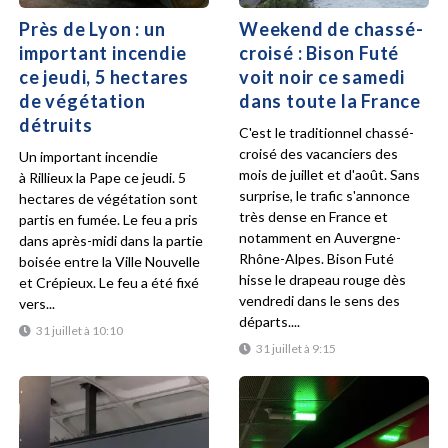
Près de Lyon : un
Weekend de chassé-
important incendie
croisé : Bison Futé
ce jeudi, 5 hectares
voit noir ce samedi
de végétation
dans toute la France
détruits
C'est le traditionnel chassé-
croisé des vacanciers des
Un important incendie
mois de juillet et d'août. Sans
à Rillieux la Pape ce jeudi. 5
surprise, le trafic s'annonce
hectares de végétation sont
très dense en France et
partis en fumée. Le feu a pris
notamment en Auvergne-
dans après-midi dans la partie
Rhône-Alpes. Bison Futé
boisée entre la Ville Nouvelle
hisse le drapeau rouge dès
et Crépieux. Le feu a été fixé
vendredi dans le sens des
vers...
départs....
31 juillet à 10:10
31 juillet à 9:15