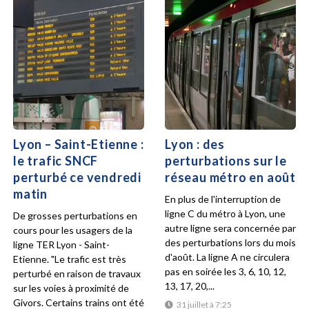
Lyon – Saint-Etienne :
Lyon : des
le trafic SNCF
perturbations sur le
perturbé ce vendredi
réseau métro en août
matin
En plus de l'interruption de
ligne C du métro à Lyon, une
De grosses perturbations en
autre ligne sera concernée par
cours pour les usagers de la
des perturbations lors du mois
ligne TER Lyon - Saint-
d'août. La ligne A ne circulera
Etienne. "Le trafic est très
pas en soirée les 3, 6, 10, 12,
perturbé en raison de travaux
13, 17, 20,...
sur les voies à proximité de
Givors. Certains trains ont été
31 juillet à 7:25