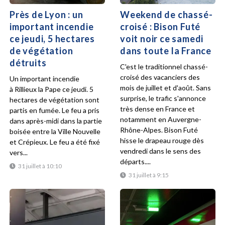
Près de Lyon : un
Weekend de chassé-
important incendie
croisé : Bison Futé
ce jeudi, 5 hectares
voit noir ce samedi
de végétation
dans toute la France
détruits
C'est le traditionnel chassé-
croisé des vacanciers des
Un important incendie
mois de juillet et d'août. Sans
à Rillieux la Pape ce jeudi. 5
surprise, le trafic s'annonce
hectares de végétation sont
très dense en France et
partis en fumée. Le feu a pris
notamment en Auvergne-
dans après-midi dans la partie
Rhône-Alpes. Bison Futé
boisée entre la Ville Nouvelle
hisse le drapeau rouge dès
et Crépieux. Le feu a été fixé
vendredi dans le sens des
vers...
départs....
31 juillet à 10:10
31 juillet à 9:15