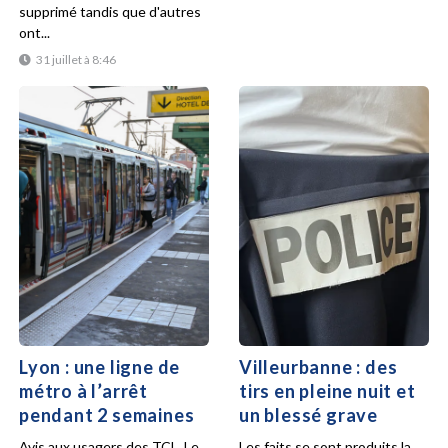
supprimé tandis que d'autres
ont...
31 juillet à 8:46
Lyon : une ligne de
Villeurbanne : des
métro à l’arrêt
tirs en pleine nuit et
pendant 2 semaines
un blessé grave
Avis aux usagers des TCL. Le
Les faits se sont produits la