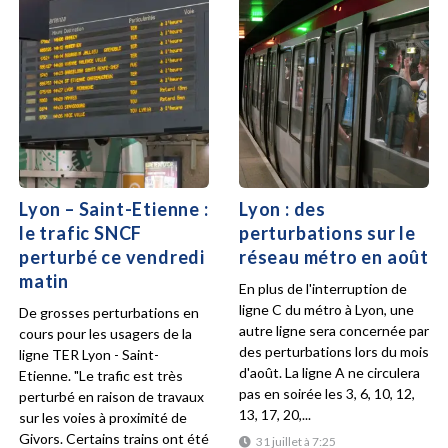
Lyon – Saint-Etienne :
Lyon : des
le trafic SNCF
perturbations sur le
perturbé ce vendredi
réseau métro en août
matin
En plus de l'interruption de
ligne C du métro à Lyon, une
De grosses perturbations en
autre ligne sera concernée par
cours pour les usagers de la
des perturbations lors du mois
ligne TER Lyon - Saint-
d'août. La ligne A ne circulera
Etienne. "Le trafic est très
pas en soirée les 3, 6, 10, 12,
perturbé en raison de travaux
13, 17, 20,...
sur les voies à proximité de
Givors. Certains trains ont été
31 juillet à 7:25