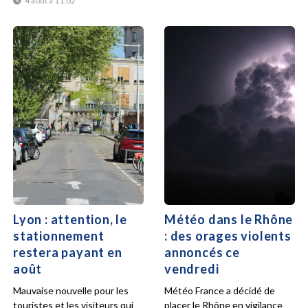
4 août à 11:02
Lyon : attention, le
Météo dans le Rhône
stationnement
: des orages violents
restera payant en
annoncés ce
août
vendredi
Mauvaise nouvelle pour les
Météo France a décidé de
touristes et les visiteurs qui
placer le Rhône en vigilance