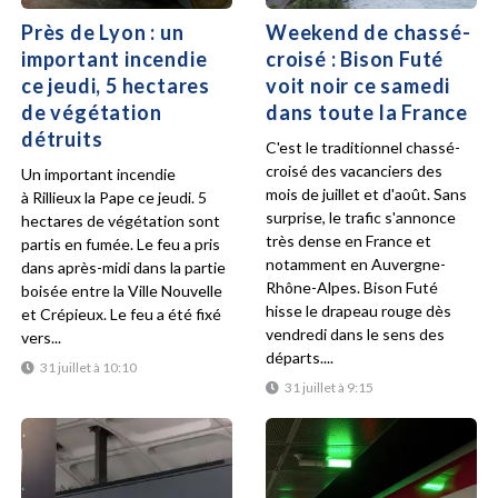
Près de Lyon : un
Weekend de chassé-
important incendie
croisé : Bison Futé
ce jeudi, 5 hectares
voit noir ce samedi
de végétation
dans toute la France
détruits
C'est le traditionnel chassé-
croisé des vacanciers des
Un important incendie
mois de juillet et d'août. Sans
à Rillieux la Pape ce jeudi. 5
surprise, le trafic s'annonce
hectares de végétation sont
très dense en France et
partis en fumée. Le feu a pris
notamment en Auvergne-
dans après-midi dans la partie
Rhône-Alpes. Bison Futé
boisée entre la Ville Nouvelle
hisse le drapeau rouge dès
et Crépieux. Le feu a été fixé
vendredi dans le sens des
vers...
départs....
31 juillet à 10:10
31 juillet à 9:15