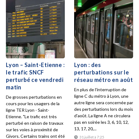
Lyon – Saint-Etienne :
Lyon : des
le trafic SNCF
perturbations sur le
perturbé ce vendredi
réseau métro en août
matin
En plus de l'interruption de
ligne C du métro à Lyon, une
De grosses perturbations en
autre ligne sera concernée par
cours pour les usagers de la
des perturbations lors du mois
ligne TER Lyon - Saint-
d'août. La ligne A ne circulera
Etienne. "Le trafic est très
pas en soirée les 3, 6, 10, 12,
perturbé en raison de travaux
13, 17, 20,...
sur les voies à proximité de
Givors. Certains trains ont été
31 juillet à 7:25