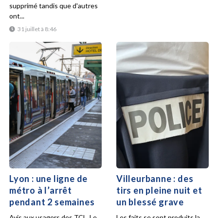
supprimé tandis que d'autres
ont...
31 juillet à 8:46
Lyon : une ligne de
Villeurbanne : des
métro à l’arrêt
tirs en pleine nuit et
pendant 2 semaines
un blessé grave
Avis aux usagers des TCL. Le
Les faits se sont produits la