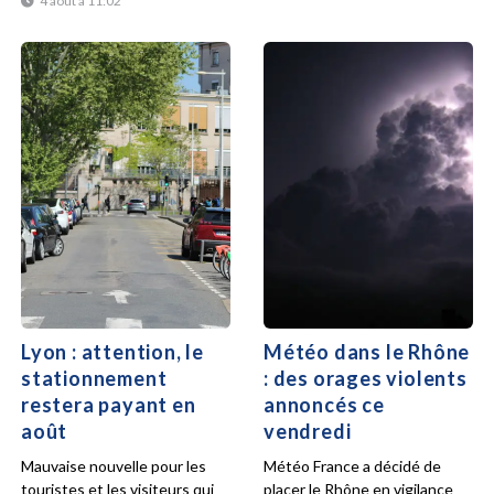
4 août à 11:02
Lyon : attention, le
Météo dans le Rhône
stationnement
: des orages violents
restera payant en
annoncés ce
août
vendredi
Mauvaise nouvelle pour les
Météo France a décidé de
touristes et les visiteurs qui
placer le Rhône en vigilance