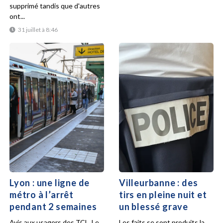
supprimé tandis que d'autres
ont...
31 juillet à 8:46
Lyon : une ligne de
Villeurbanne : des
métro à l’arrêt
tirs en pleine nuit et
pendant 2 semaines
un blessé grave
Avis aux usagers des TCL. Le
Les faits se sont produits la