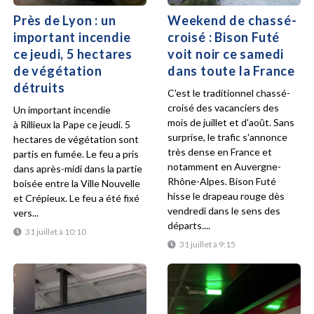
Près de Lyon : un
Weekend de chassé-
important incendie
croisé : Bison Futé
ce jeudi, 5 hectares
voit noir ce samedi
de végétation
dans toute la France
détruits
C'est le traditionnel chassé-
croisé des vacanciers des
Un important incendie
mois de juillet et d'août. Sans
à Rillieux la Pape ce jeudi. 5
surprise, le trafic s'annonce
hectares de végétation sont
très dense en France et
partis en fumée. Le feu a pris
notamment en Auvergne-
dans après-midi dans la partie
Rhône-Alpes. Bison Futé
boisée entre la Ville Nouvelle
hisse le drapeau rouge dès
et Crépieux. Le feu a été fixé
vendredi dans le sens des
vers...
départs....
31 juillet à 10:10
31 juillet à 9:15