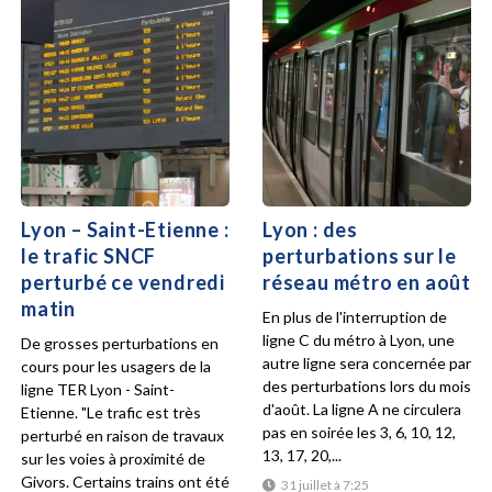
Lyon – Saint-Etienne :
Lyon : des
le trafic SNCF
perturbations sur le
perturbé ce vendredi
réseau métro en août
matin
En plus de l'interruption de
ligne C du métro à Lyon, une
De grosses perturbations en
autre ligne sera concernée par
cours pour les usagers de la
des perturbations lors du mois
ligne TER Lyon - Saint-
d'août. La ligne A ne circulera
Etienne. "Le trafic est très
pas en soirée les 3, 6, 10, 12,
perturbé en raison de travaux
13, 17, 20,...
sur les voies à proximité de
Givors. Certains trains ont été
31 juillet à 7:25