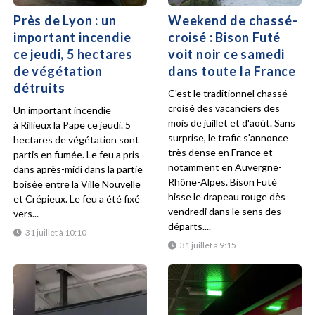
Près de Lyon : un
Weekend de chassé-
important incendie
croisé : Bison Futé
ce jeudi, 5 hectares
voit noir ce samedi
de végétation
dans toute la France
détruits
C'est le traditionnel chassé-
croisé des vacanciers des
Un important incendie
mois de juillet et d'août. Sans
à Rillieux la Pape ce jeudi. 5
surprise, le trafic s'annonce
hectares de végétation sont
très dense en France et
partis en fumée. Le feu a pris
notamment en Auvergne-
dans après-midi dans la partie
Rhône-Alpes. Bison Futé
boisée entre la Ville Nouvelle
hisse le drapeau rouge dès
et Crépieux. Le feu a été fixé
vendredi dans le sens des
vers...
départs....
31 juillet à 10:10
31 juillet à 9:15