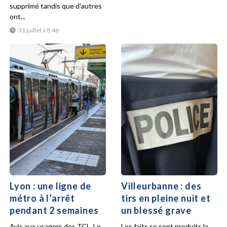
supprimé tandis que d'autres
ont...
31 juillet à 8:46
Lyon : une ligne de
Villeurbanne : des
métro à l’arrêt
tirs en pleine nuit et
pendant 2 semaines
un blessé grave
Avis aux usagers des TCL. Le
Les faits se sont produits la