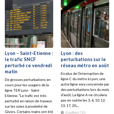
Lyon – Saint-Etienne :
Lyon : des
le trafic SNCF
perturbations sur le
perturbé ce vendredi
réseau métro en août
matin
En plus de l'interruption de
ligne C du métro à Lyon, une
De grosses perturbations en
autre ligne sera concernée par
cours pour les usagers de la
des perturbations lors du mois
ligne TER Lyon - Saint-
d'août. La ligne A ne circulera
Etienne. "Le trafic est très
pas en soirée les 3, 6, 10, 12,
perturbé en raison de travaux
13, 17, 20,...
sur les voies à proximité de
Givors. Certains trains ont été
31 juillet à 7:25