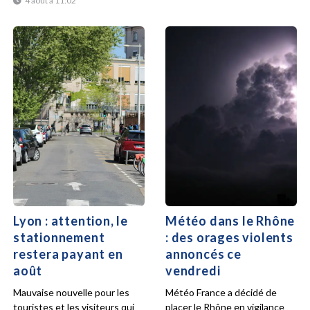
4 août à 11:02
Lyon : attention, le
Météo dans le Rhône
stationnement
: des orages violents
restera payant en
annoncés ce
août
vendredi
Mauvaise nouvelle pour les
Météo France a décidé de
touristes et les visiteurs qui
placer le Rhône en vigilance