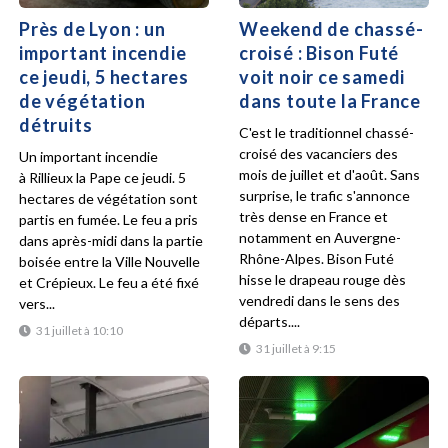
Près de Lyon : un
Weekend de chassé-
important incendie
croisé : Bison Futé
ce jeudi, 5 hectares
voit noir ce samedi
de végétation
dans toute la France
détruits
C'est le traditionnel chassé-
croisé des vacanciers des
Un important incendie
mois de juillet et d'août. Sans
à Rillieux la Pape ce jeudi. 5
surprise, le trafic s'annonce
hectares de végétation sont
très dense en France et
partis en fumée. Le feu a pris
notamment en Auvergne-
dans après-midi dans la partie
Rhône-Alpes. Bison Futé
boisée entre la Ville Nouvelle
hisse le drapeau rouge dès
et Crépieux. Le feu a été fixé
vendredi dans le sens des
vers...
départs....
31 juillet à 10:10
31 juillet à 9:15