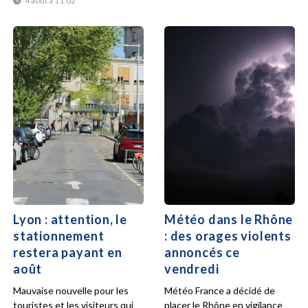
4 août à 11:02
Lyon : attention, le
Météo dans le Rhône
stationnement
: des orages violents
restera payant en
annoncés ce
août
vendredi
Mauvaise nouvelle pour les
Météo France a décidé de
touristes et les visiteurs qui
placer le Rhône en vigilance