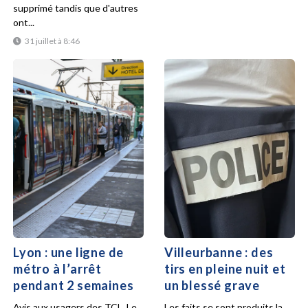
supprimé tandis que d'autres
ont...
31 juillet à 8:46
Lyon : une ligne de
Villeurbanne : des
métro à l’arrêt
tirs en pleine nuit et
pendant 2 semaines
un blessé grave
Avis aux usagers des TCL. Le
Les faits se sont produits la