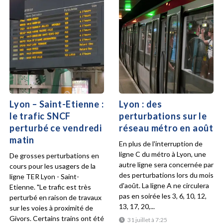
Lyon – Saint-Etienne :
Lyon : des
le trafic SNCF
perturbations sur le
perturbé ce vendredi
réseau métro en août
matin
En plus de l'interruption de
ligne C du métro à Lyon, une
De grosses perturbations en
autre ligne sera concernée par
cours pour les usagers de la
des perturbations lors du mois
ligne TER Lyon - Saint-
d'août. La ligne A ne circulera
Etienne. "Le trafic est très
pas en soirée les 3, 6, 10, 12,
perturbé en raison de travaux
13, 17, 20,...
sur les voies à proximité de
Givors. Certains trains ont été
31 juillet à 7:25