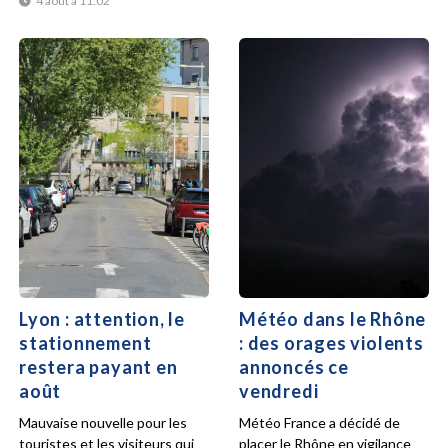
4 août à 11:02
Lyon : attention, le
Météo dans le Rhône
stationnement
: des orages violents
restera payant en
annoncés ce
août
vendredi
Mauvaise nouvelle pour les
Météo France a décidé de
touristes et les visiteurs qui
placer le Rhône en vigilance