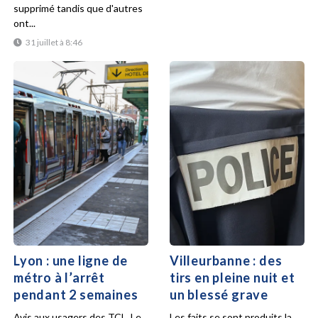
supprimé tandis que d'autres
ont...
31 juillet à 8:46
Lyon : une ligne de
Villeurbanne : des
métro à l’arrêt
tirs en pleine nuit et
pendant 2 semaines
un blessé grave
Avis aux usagers des TCL. Le
Les faits se sont produits la