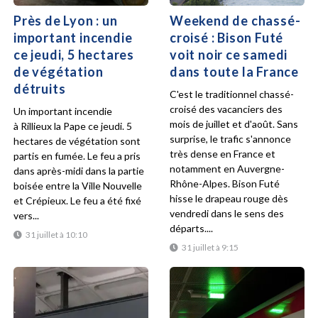
Près de Lyon : un
Weekend de chassé-
important incendie
croisé : Bison Futé
ce jeudi, 5 hectares
voit noir ce samedi
de végétation
dans toute la France
détruits
C'est le traditionnel chassé-
croisé des vacanciers des
Un important incendie
mois de juillet et d'août. Sans
à Rillieux la Pape ce jeudi. 5
surprise, le trafic s'annonce
hectares de végétation sont
très dense en France et
partis en fumée. Le feu a pris
notamment en Auvergne-
dans après-midi dans la partie
Rhône-Alpes. Bison Futé
boisée entre la Ville Nouvelle
hisse le drapeau rouge dès
et Crépieux. Le feu a été fixé
vendredi dans le sens des
vers...
départs....
31 juillet à 10:10
31 juillet à 9:15