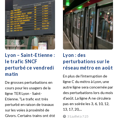
Lyon – Saint-Etienne :
Lyon : des
le trafic SNCF
perturbations sur le
perturbé ce vendredi
réseau métro en août
matin
En plus de l'interruption de
ligne C du métro à Lyon, une
De grosses perturbations en
autre ligne sera concernée par
cours pour les usagers de la
des perturbations lors du mois
ligne TER Lyon - Saint-
d'août. La ligne A ne circulera
Etienne. "Le trafic est très
pas en soirée les 3, 6, 10, 12,
perturbé en raison de travaux
13, 17, 20,...
sur les voies à proximité de
Givors. Certains trains ont été
31 juillet à 7:25