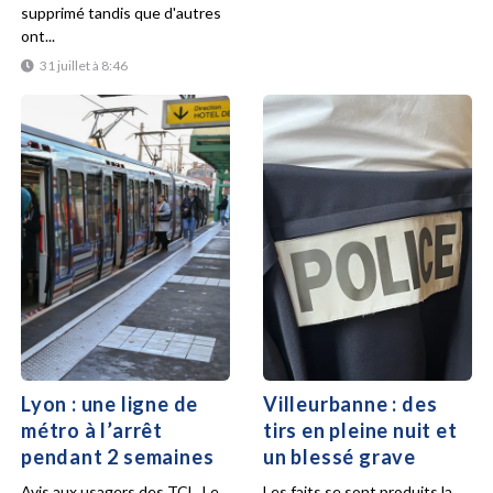
supprimé tandis que d'autres
ont...
31 juillet à 8:46
Lyon : une ligne de
Villeurbanne : des
métro à l’arrêt
tirs en pleine nuit et
pendant 2 semaines
un blessé grave
Avis aux usagers des TCL. Le
Les faits se sont produits la