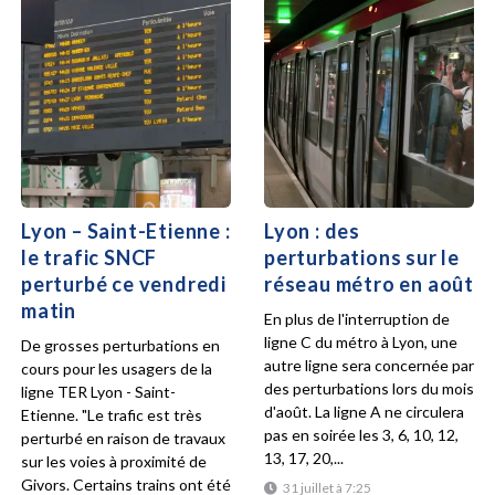
Lyon – Saint-Etienne :
Lyon : des
le trafic SNCF
perturbations sur le
perturbé ce vendredi
réseau métro en août
matin
En plus de l'interruption de
ligne C du métro à Lyon, une
De grosses perturbations en
autre ligne sera concernée par
cours pour les usagers de la
des perturbations lors du mois
ligne TER Lyon - Saint-
d'août. La ligne A ne circulera
Etienne. "Le trafic est très
pas en soirée les 3, 6, 10, 12,
perturbé en raison de travaux
13, 17, 20,...
sur les voies à proximité de
Givors. Certains trains ont été
31 juillet à 7:25