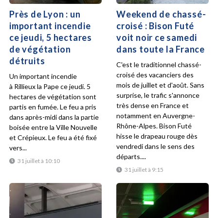
Près de Lyon : un
Weekend de chassé-
important incendie
croisé : Bison Futé
ce jeudi, 5 hectares
voit noir ce samedi
de végétation
dans toute la France
détruits
C'est le traditionnel chassé-
croisé des vacanciers des
Un important incendie
mois de juillet et d'août. Sans
à Rillieux la Pape ce jeudi. 5
surprise, le trafic s'annonce
hectares de végétation sont
très dense en France et
partis en fumée. Le feu a pris
notamment en Auvergne-
dans après-midi dans la partie
Rhône-Alpes. Bison Futé
boisée entre la Ville Nouvelle
hisse le drapeau rouge dès
et Crépieux. Le feu a été fixé
vendredi dans le sens des
vers...
départs....
31 juillet à 10:10
31 juillet à 9:15