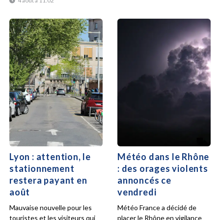
4 août à 11:02
Lyon : attention, le
Météo dans le Rhône
stationnement
: des orages violents
restera payant en
annoncés ce
août
vendredi
Mauvaise nouvelle pour les
Météo France a décidé de
touristes et les visiteurs qui
placer le Rhône en vigilance