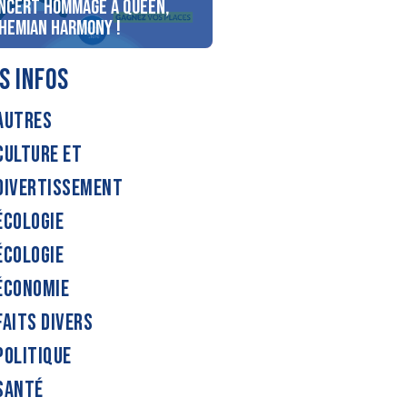
ncert Hommage à Queen,
personnes au bord du lac
hemian Harmony !
d’Annecy !
S INFOS
AUTRES
CULTURE ET
DIVERTISSEMENT
ÉCOLOGIE
ÉCOLOGIE
ÉCONOMIE
FAITS DIVERS
POLITIQUE
SANTÉ