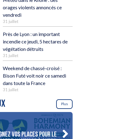
orages violents annoncés ce
vendredi
31 juillet
Près de Lyon : un important
incendie ce jeudi, 5 hectares de
végétation détruits
31 juillet
Weekend de chassé-croisé :
Bison Futé voit noir ce samedi
dans toute la France
31 juillet
UX
Plus
gnez vos places pour le
Gagnez votre séjour pour