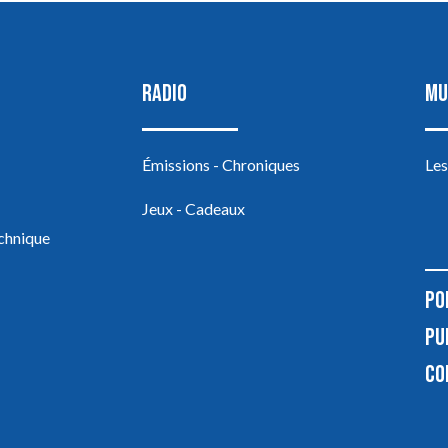
RADIO
MU
Émissions - Chroniques
Les
Jeux - Cadeaux
echnique
PO
PU
CO