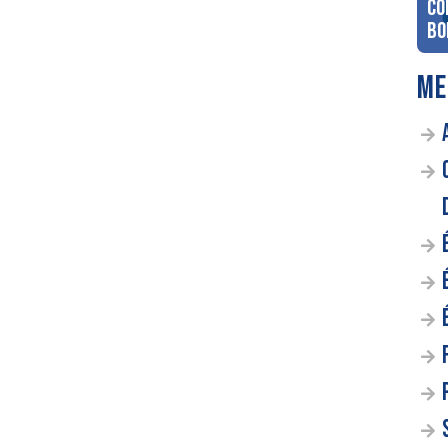
co
Bo
ME