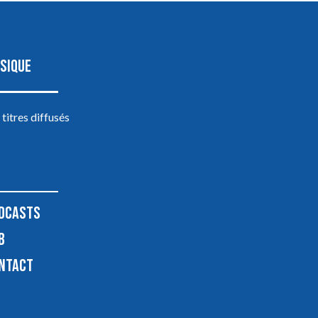
SIQUE
 titres diffusés
DCASTS
B
NTACT