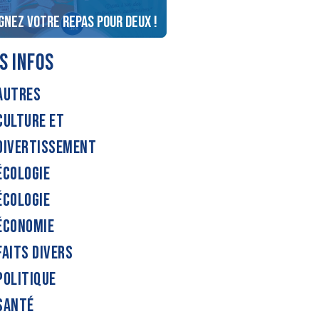
Gagnez vos places pour le
gnez votre repas pour deux !
Cirque Medrano
S INFOS
AUTRES
CULTURE ET
DIVERTISSEMENT
ÉCOLOGIE
ÉCOLOGIE
ÉCONOMIE
FAITS DIVERS
POLITIQUE
SANTÉ