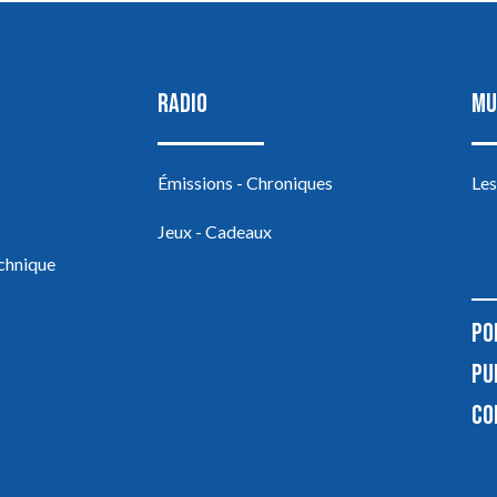
RADIO
MU
Émissions - Chroniques
Les
Jeux - Cadeaux
echnique
PO
PU
CO