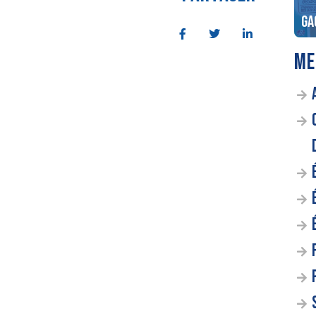
ial de la Magie et
Vos courses aux Halles de
ivorcées à Lyon !
Lyon, livrées à domicile !
Ga
ME