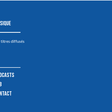
SIQUE
 titres diffusés
DCASTS
B
NTACT