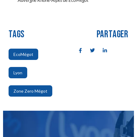
TAGS
PARTAGER
EcoMégot
,
Lyon
,
Zone Zero Mégot