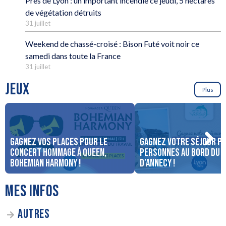
Près de Lyon : un important incendie ce jeudi, 5 hectares
de végétation détruits
31 juillet
Weekend de chassé-croisé : Bison Futé voit noir ce
samedi dans toute la France
31 juillet
JEUX
Plus
Gagnez vos places pour le
Gagnez votre séjour po
concert Hommage à Queen,
personnes au bord du 
Bohemian Harmony !
d’Annecy !
MES INFOS
AUTRES