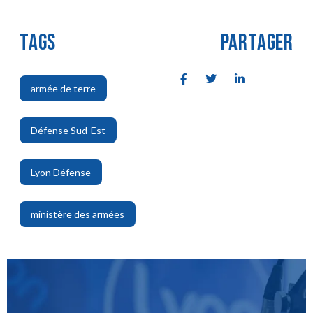
TAGS
PARTAGER
armée de terre
,
Défense Sud-Est
,
Lyon Défense
,
ministère des armées