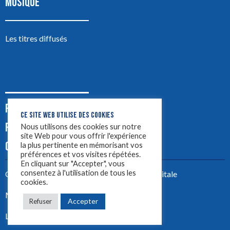
MUSIQUE
Les titres diffusés
PODCASTS
CE SITE WEB UTILISE DES COOKIES
PUB
Nous utilisons des cookies sur notre
site Web pour vous offrir l'expérience
CONTACT
la plus pertinente en mémorisant vos
préférences et vos visites répétées.
En cliquant sur "Accepter", vous
consentez à l'utilisation de tous les
Créez votre site avec
Yellowtie – Agence Digitale
cookies.
Mentions légales
Accepter
Refuser
LYON 1ère 2023 ©