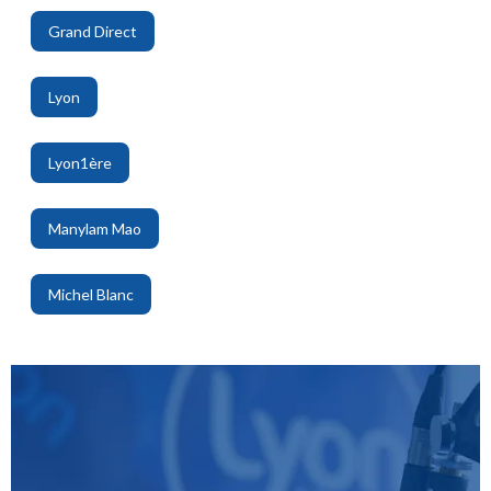
Grand Direct
,
Lyon
,
Lyon1ère
,
Manylam Mao
,
Michel Blanc