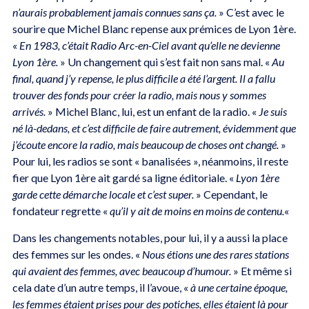
n’aurais probablement jamais connues sans ça.
» C’est avec le
sourire que Michel Blanc repense aux prémices de Lyon 1ère.
«
En 1983, c’était Radio Arc-en-Ciel avant qu’elle ne devienne
Lyon 1ère.
» Un changement qui s’est fait non sans mal. «
Au
final, quand j’y repense, le plus difficile a été l’argent. Il a fallu
trouver des fonds pour créer la radio, mais nous y sommes
arrivés.
» Michel Blanc, lui, est un enfant de la radio. «
Je suis
né là-dedans, et c’est difficile de faire autrement, évidemment que
j’écoute encore la radio, mais beaucoup de choses ont changé.
»
Pour lui, les radios se sont « banalisées », néanmoins, il reste
fier que Lyon 1ère ait gardé sa ligne éditoriale. «
Lyon 1ère
garde cette démarche locale et c’est super.
» Cependant, le
fondateur regrette «
qu’il y ait de moins en moins de contenu.
«
Dans les changements notables, pour lui, il y a aussi la place
des femmes sur les ondes. «
Nous étions une des rares stations
qui avaient des femmes, avec beaucoup d’humour.
» Et même si
cela date d’un autre temps, il l’avoue, «
à une certaine époque,
les femmes étaient prises pour des potiches, elles étaient là pour