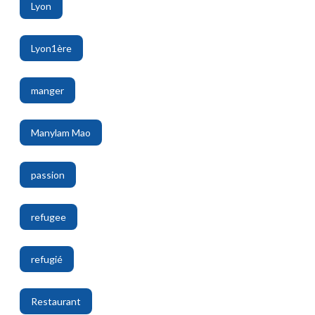
Lyon
,
Lyon1ère
,
manger
,
Manylam Mao
,
passion
,
refugee
,
refugié
,
Restaurant