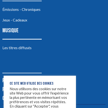
Émissions - Chroniques
Jeux - Cadeaux
MUSIQUE
Les titres diffusés
PODCASTS
CE SITE WEB UTILISE DES COOKIES
PUB
Nous utilisons des cookies sur notre
site Web pour vous offrir l'expérience
CONTACT
la plus pertinente en mémorisant vos
préférences et vos visites répétées.
En cliquant sur "Accepter", vous