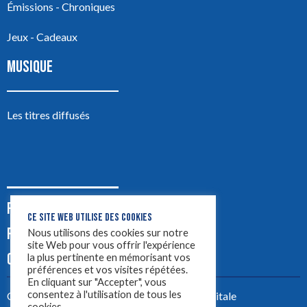
Émissions - Chroniques
Jeux - Cadeaux
MUSIQUE
Les titres diffusés
PODCASTS
CE SITE WEB UTILISE DES COOKIES
PUB
Nous utilisons des cookies sur notre
site Web pour vous offrir l'expérience
CONTACT
la plus pertinente en mémorisant vos
préférences et vos visites répétées.
En cliquant sur "Accepter", vous
consentez à l'utilisation de tous les
Créez votre site avec
Yellowtie – Agence Digitale
cookies.