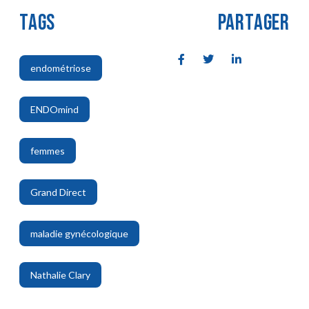
TAGS
PARTAGER
endométriose
,
ENDOmind
,
femmes
,
Grand Direct
,
maladie gynécologique
,
Nathalie Clary