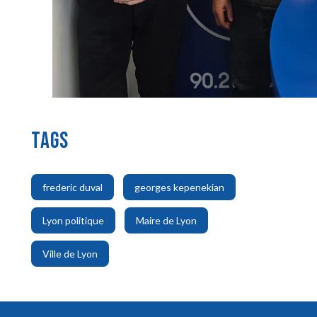
TAGS
,
,
frederic duval
georges kepenekian
,
,
Lyon politique
Maire de Lyon
Ville de Lyon