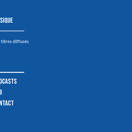
SIQUE
 titres diffusés
DCASTS
B
NTACT