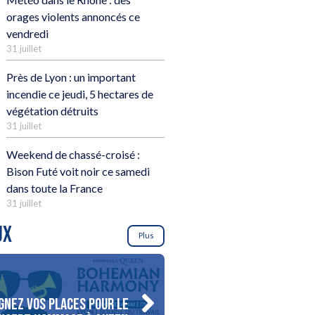
orages violents annoncés ce
vendredi
31 juillet
Près de Lyon : un important
incendie ce jeudi, 5 hectares de
végétation détruits
31 juillet
Weekend de chassé-croisé :
Bison Futé voit noir ce samedi
dans toute la France
31 juillet
UX
Plus
gnez vos places pour le
Gagnez votre séjour pour