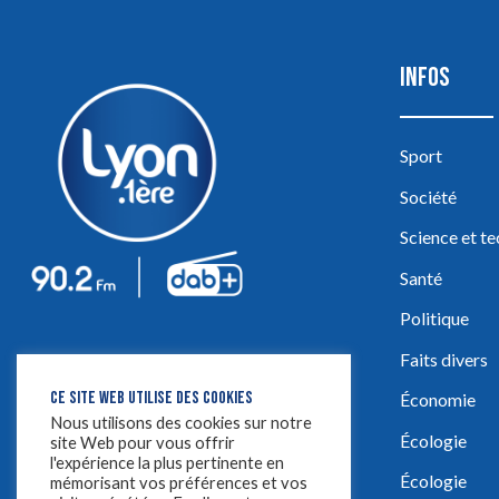
INFOS
Sport
Société
Science et t
Santé
Politique
Faits divers
CE SITE WEB UTILISE DES COOKIES
Économie
Nous utilisons des cookies sur notre
Écologie
site Web pour vous offrir
l'expérience la plus pertinente en
Écologie
mémorisant vos préférences et vos