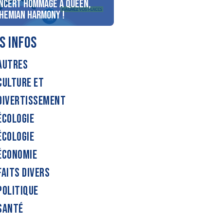
ncert Hommage à Queen,
personnes au bord du lac
hemian Harmony !
d’Annecy !
S INFOS
AUTRES
CULTURE ET
DIVERTISSEMENT
ÉCOLOGIE
ÉCOLOGIE
ÉCONOMIE
FAITS DIVERS
POLITIQUE
SANTÉ