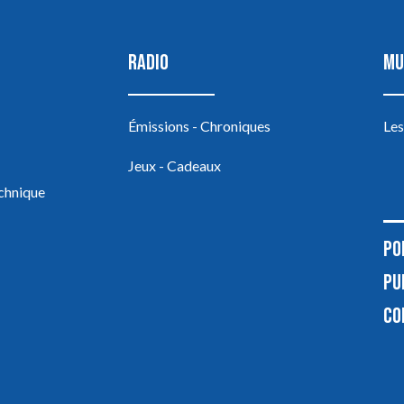
RADIO
MU
Émissions - Chroniques
Les
Jeux - Cadeaux
echnique
PO
PU
CO