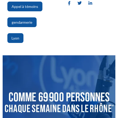
Appel à témoins
,
gendarmerie
,
Lyon