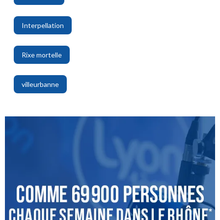
,
Interpellation
,
Rixe mortelle
,
villeurbanne