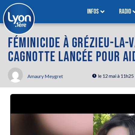
INFOS
RADIO
FÉMINICIDE À GRÉZIEU-LA-
CAGNOTTE LANCÉE POUR AI
le
12 mai à 11h25
Amaury Meygret