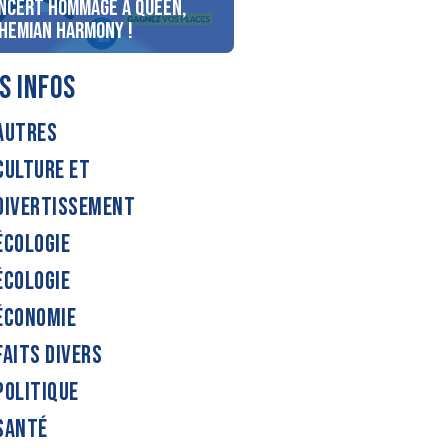
ncert Hommage à Queen,
personnes au bord du lac
hemian Harmony !
d’Annecy !
S INFOS
AUTRES
CULTURE ET
DIVERTISSEMENT
ÉCOLOGIE
ÉCOLOGIE
ÉCONOMIE
FAITS DIVERS
POLITIQUE
SANTÉ