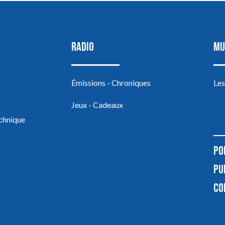
RADIO
MU
Émissions - Chroniques
Les
Jeux - Cadeaux
echnique
PO
PU
CO