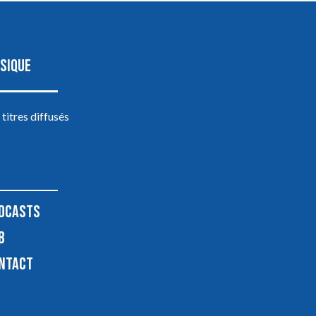
SIQUE
 titres diffusés
DCASTS
B
NTACT