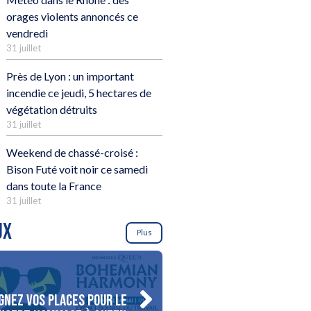
orages violents annoncés ce
vendredi
31 juillet
Près de Lyon : un important
incendie ce jeudi, 5 hectares de
végétation détruits
31 juillet
Weekend de chassé-croisé :
Bison Futé voit noir ce samedi
dans toute la France
31 juillet
UX
Plus
gnez vos places pour le
Gagnez votre séjour pour