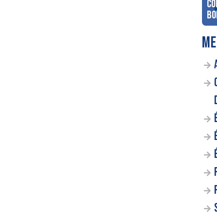
co
Bo
ME